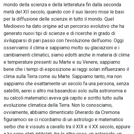
mondo della scienza e della letteratura fin dalla seconda
metà del XII secolo, quando con il suo lavoro mise le basi
per la diffusione delle scienze in tutto il mondo. Quel
Medioevo ha dato origine ad un percorso evolutivo che ha
generato nuovi tipi di scienze e di ricerche in grado di
svilupparsi di pari passo con l'evoluzione dell'uomo. Oggi
osserviamo il clima e sappiamo molto su glaciazioni e i
cambiamenti climatici, siamo edotti anche in materia di clima
e temperature presenti su Marte e su Venere, sappiamo
bene che i tempi di esposizione ai raggi solari influenzano il
clima sulla Terra come su Marte. Sappiamo tanto, ma non
sappiamo che esattamente un secolo fa una persona, senza
satelliti, aerei o altro ma basandosi solo sulla astronomia e
su calcoli matematici aveva già capito e scritto tutto sulla
evoluzione climatica della Terra. Non lo conosciamo,
ovviamente, abbiamo dimenticato Gherardo da Cremona
figuriamoci se ci ricordiamo di un astrologo e matematico
serbo che è vissuto a cavallo tra il XIX e il XX secolo, eppure
a lui sono stati intitolati, tra le altre cose, un asteroide, un