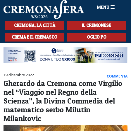
MENU
9/8/2026
HOME
CREMONA, LA CITTÀ
IL CREMONESE
CRONACA
CREMA E IL CREMASCO
OGLIO PO
SPORT
LA MUSICA
CULTURA
19 dicembre 2022
COMMENTA
Gherardo da Cremona come Virgilio
LA STORIA
nel “Viaggio nel Regno della
SPETTACOLI
Scienza”, la Divina Commedia del
matematico serbo Milutin
L'EDITORIALE
Milankovic
SEZIONI