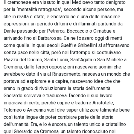
Il cremonese era vissuto in quel Medioevo tanto denigrato
per la “mentalità retrograda”, secondo alcune persone, ma
che in realtà è stato, e Gherardo ne è una delle massime
espressioni, un periodo di lumi e di illuminati partendo da
Dante passando per Petrarca, Boccaccio o Cimabue e
arrivando fino al Barbarossa. Ce ne fossero oggi di menti
come quelle. In quei secoli Guelfi e Ghibellini si affrontavano
senza pace nelle città, però nel frattempo si costruivano
Piazza del Duomo, Santa Lucia, Sant'Agata o San Michele a
Cremona, dalle feroci opposizioni nascevano uomini che
avrebbero dato il via al Rinascimento, nasceva un mondo che
portava ad esplorare e a capire, nascevano idee che che
erano in grado di rivoluzionare la storia dell'umanità.
Gherardo scriveva e traduceva, facendo il suo lavoro
imparava di certo, perché capire e tradurre Aristotele,
Tolomeo o Avicenna vuol dire saper utilizzare talmente bene
così tante lingue da poter cambiare parte della storia
dell'umanità. Era, e lo è ancora, un talento unico e cristallino
quel Gherardo da Cremona, un talento riconosciuto nel