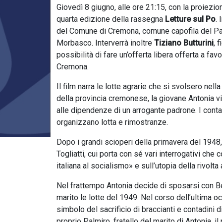
Giovedì 8 giugno, alle ore 21:15, con la proiezio
quarta edizione della rassegna
Letture sul Po
. 
del Comune di Cremona, comune capofila del Pa
Morbasco. Interverrà inoltre
Tiziano Butturini
, 
possibilità di fare un’offerta libera offerta a f
Cremona.
Il film narra le lotte agrarie che si svolsero 
della provincia cremonese, la giovane Antonia vive
alle dipendenze di un arrogante padrone. I conta
organizzano lotta e rimostranze.
Dopo i grandi scioperi della primavera del 1948, 
Togliatti, cui porta con sé vari interrogativi ch
italiana al socialismo» e sull’utopia della rivolta
Nel frattempo Antonia decide di sposarsi con Ber
marito le lotte del 1949. Nel corso dell’ultima o
simbolo del sacrificio di braccianti e contadini d
proprio Palmiro, fratello del marito di Antonia, il