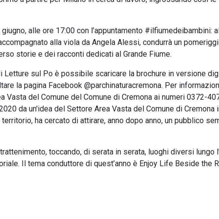
giugno, alle ore 17:00 con l’appuntamento #ilfiumedeibambini: a
accompagnato alla viola da Angela Alessi, condurrà un pomeriggi
verso storie e dei racconti dedicati al Grande Fiume.
Letture sul Po è possibile scaricare la brochure in versione dig
tare la pagina Facebook @parchinaturacremona. Per informazion
e Area Vasta del Comune del Comune di Cremona ai numeri 0372-40
 2020 da un'idea del Settore Area Vasta del Comune di Cremona i
 territorio, ha cercato di attirare, anno dopo anno, un pubblico s
ntrattenimento, toccando, di serata in serata, luoghi diversi lungo l
riale. Il tema conduttore di quest’anno è Enjoy Life Beside the R