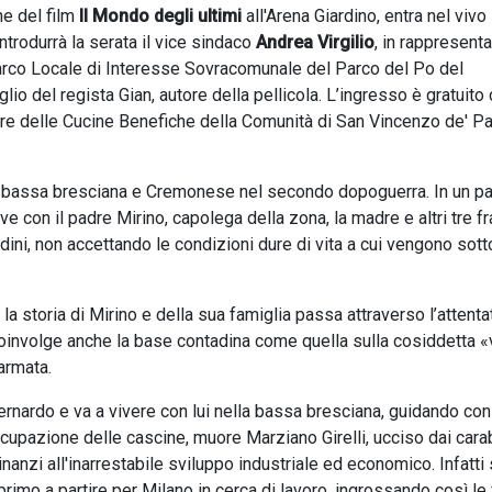
ne del film
Il Mondo degli ultimi
all'Arena Giardino, entra nel vivo 
Introdurrà la serata il vice sindaco
Andrea Virgilio
, in rappresent
rco Locale di Interesse Sovracomunale del Parco del Po del
figlio del regista Gian, autore della pellicola. L’ingresso è gratuito
avore delle Cucine Benefiche della Comunità di San Vincenzo de' Pa
nella bassa bresciana e Cremonese nel secondo dopoguerra. In un p
 con il padre Mirino, capolega della zona, la madre e altri tre fra
dini, non accettando le condizioni dure di vita a cui vengono sott
la storia di Mirino e della sua famiglia passa attraverso l’attenta
e coinvolge anche la base contadina come quella sulla cosiddetta «
 armata.
nardo e va a vivere con lui nella bassa bresciana, guidando con 
ccupazione delle cascine, muore Marziano Girelli, ucciso dai carab
inanzi all'inarrestabile sviluppo industriale ed economico. Infatti
 primo a partire per Milano in cerca di lavoro, ingrossando così le 