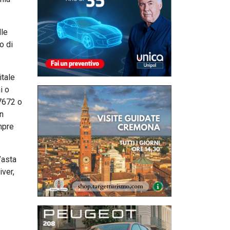
lle
o di
itale
i o
7672 o
n
empre
’asta
iver,