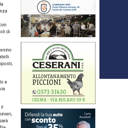
la
anza
 con
oli di
aesino
telli
oposti,
to a
via
il
inieri,
 sarà
fila