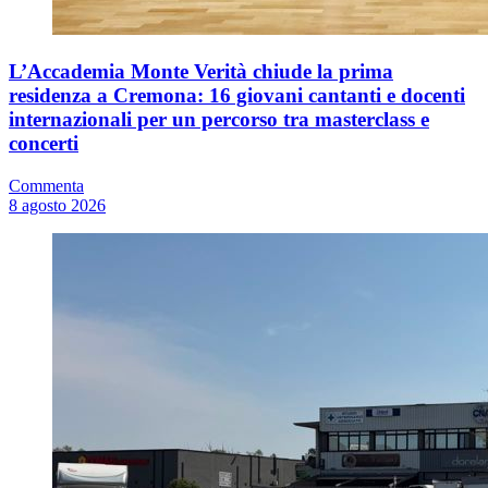
L’Accademia Monte Verità chiude la prima
residenza a Cremona: 16 giovani cantanti e docenti
internazionali per un percorso tra masterclass e
concerti
Commenta
8 agosto 2026