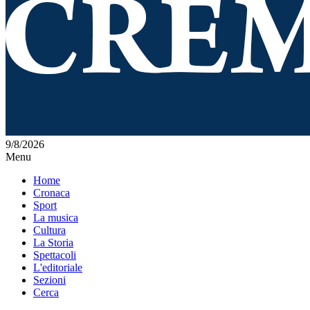
9/8/2026
Menu
Home
Cronaca
Sport
La musica
Cultura
La Storia
Spettacoli
L'editoriale
Sezioni
Cerca