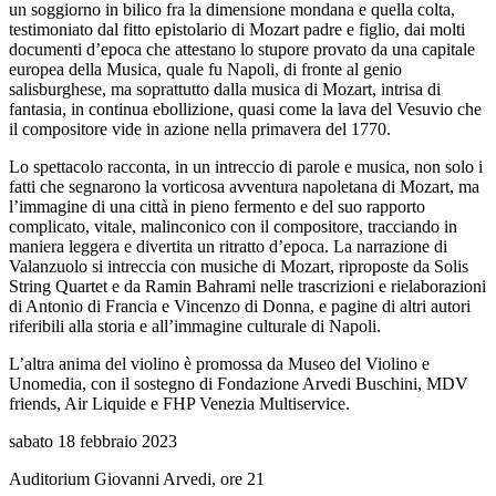
un soggiorno in bilico fra la dimensione mondana e quella colta,
testimoniato dal fitto epistolario di Mozart padre e figlio, dai molti
documenti d’epoca che attestano lo stupore provato da una capitale
europea della Musica, quale fu Napoli, di fronte al genio
salisburghese, ma soprattutto dalla musica di Mozart, intrisa di
fantasia, in continua ebollizione, quasi come la lava del Vesuvio che
il compositore vide in azione nella primavera del 1770.
Lo spettacolo racconta, in un intreccio di parole e musica, non solo i
fatti che segnarono la vorticosa avventura napoletana di Mozart, ma
l’immagine di una città in pieno fermento e del suo rapporto
complicato, vitale, malinconico con il compositore, tracciando in
maniera leggera e divertita un ritratto d’epoca. La narrazione di
Valanzuolo si intreccia con musiche di Mozart, riproposte da Solis
String Quartet e da Ramin Bahrami nelle trascrizioni e rielaborazioni
di Antonio di Francia e Vincenzo di Donna, e pagine di altri autori
riferibili alla storia e all’immagine culturale di Napoli.
L’altra anima del violino è promossa da Museo del Violino e
Unomedia, con il sostegno di Fondazione Arvedi Buschini, MDV
friends, Air Liquide e FHP Venezia Multiservice.
sabato 18 febbraio 2023
Auditorium Giovanni Arvedi, ore 21