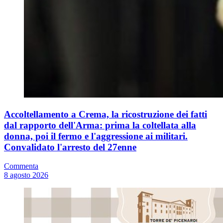
Accoltellamento a Crema, la ricostruzione dei fatti
dal rapporto dell'Arma: prima la coltellata alla
donna, poi il fermo e l'aggressione ai militari.
Convalidato l'arresto del 27enne
Commenta
8 agosto 2026