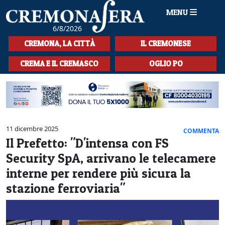
MENU
6/8/2026
HOME
CREMONA, LA CITTÀ
IL CREMONESE
CRONACA
CREMA E IL CREMASCO
OGLIO PO
SPORT
LA MUSICA
CULTURA
11 dicembre 2025
COMMENTA
Il Prefetto: "D'intensa con FS
LA STORIA
Security SpA, arrivano le telecamere
SPETTACOLI
interne per rendere più sicura la
stazione ferroviaria"
L'EDITORIALE
SEZIONI