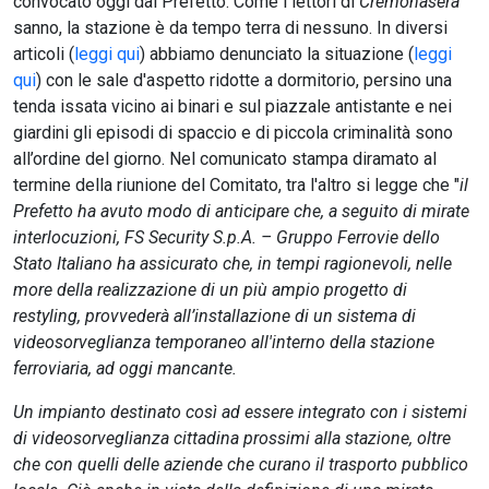
convocato oggi dal Prefetto. Come i lettori di
Cremonasera
sanno, la stazione è da tempo terra di nessuno. In diversi
articoli (
leggi qui
) abbiamo denunciato la situazione (
leggi
qui
) con le sale d'aspetto ridotte a dormitorio, persino una
tenda issata vicino ai binari e s
ul piazzale antistante e nei
giardini gli episodi di spaccio e di piccola criminalità sono
all’ordine del giorno. Nel comunicato stampa diramato al
termine della riunione del Comitato, tra l'altro si legge che "
il
Prefetto ha avuto modo di anticipare che, a seguito di mirate
interlocuzioni, FS Security S.p.A. – Gruppo Ferrovie dello
Stato Italiano ha assicurato che, in tempi ragionevoli, nelle
more della realizzazione di un più ampio progetto di
restyling, provvederà all’installazione di un sistema di
videosorveglianza temporaneo all'interno della stazione
ferroviaria, ad oggi mancante.
Un impianto destinato così ad essere integrato con i sistemi
di videosorveglianza cittadina prossimi alla stazione, oltre
che con quelli delle aziende che curano il trasporto pubblico