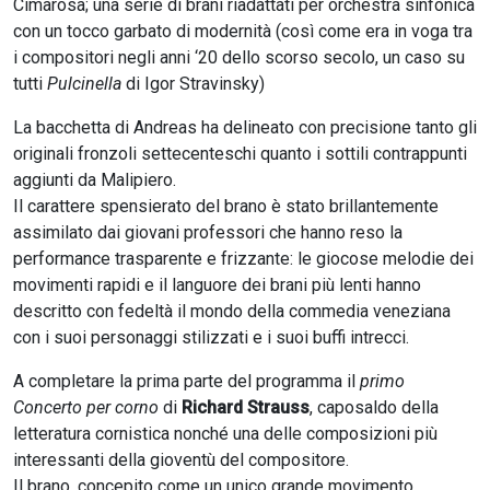
Cimarosa; una serie di brani riadattati per orchestra sinfonica
con un tocco garbato di modernità (così come era in voga tra
i compositori negli anni ‘20 dello scorso secolo, un caso su
tutti
Pulcinella
di Igor Stravinsky)
La bacchetta di Andreas ha delineato con precisione tanto gli
originali fronzoli settecenteschi quanto i sottili contrappunti
aggiunti da Malipiero.
Il carattere spensierato del brano è stato brillantemente
assimilato dai giovani professori che hanno reso la
performance trasparente e frizzante: le giocose melodie dei
movimenti rapidi e il languore dei brani più lenti hanno
descritto con fedeltà il mondo della commedia veneziana
con i suoi personaggi stilizzati e i suoi buffi intrecci.
A completare la prima parte del programma il
primo
Concerto per corno
di
Richard Strauss
, caposaldo della
letteratura cornistica nonché una delle composizioni più
interessanti della gioventù del compositore.
Il brano, concepito come un unico grande movimento