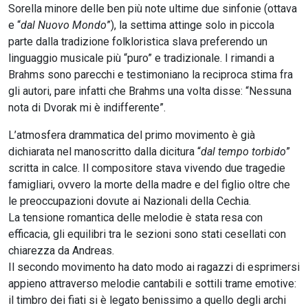
Sorella minore delle ben più note ultime due sinfonie (ottava
e “
dal Nuovo Mondo
”), la settima attinge solo in piccola
parte dalla tradizione folkloristica slava preferendo un
linguaggio musicale più “puro” e tradizionale. I rimandi a
Brahms sono parecchi e testimoniano la reciproca stima fra
gli autori, pare infatti che Brahms una volta disse: “Nessuna
nota di Dvorak mi è indifferente”.
L’atmosfera drammatica del primo movimento è già
dichiarata nel manoscritto dalla dicitura “
dal tempo torbido
”
scritta in calce. Il compositore stava vivendo due tragedie
famigliari, ovvero la morte della madre e del figlio oltre che
le preoccupazioni dovute ai Nazionali della Cechia.
La tensione romantica delle melodie è stata resa con
efficacia, gli equilibri tra le sezioni sono stati cesellati con
chiarezza da Andreas.
Il secondo movimento ha dato modo ai ragazzi di esprimersi
appieno attraverso melodie cantabili e sottili trame emotive:
il timbro dei fiati si è legato benissimo a quello degli archi