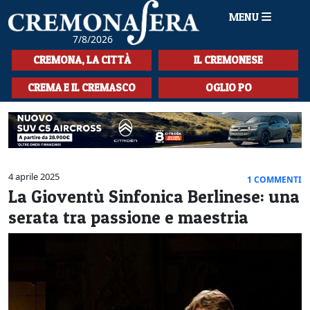
MENU
7/8/2026
HOME
CREMONA, LA CITTÀ
IL CREMONESE
CRONACA
CREMA E IL CREMASCO
OGLIO PO
SPORT
LA MUSICA
CULTURA
4 aprile 2025
1 COMMENTI
La Gioventù Sinfonica Berlinese: una
LA STORIA
serata tra passione e maestria
SPETTACOLI
L'EDITORIALE
SEZIONI