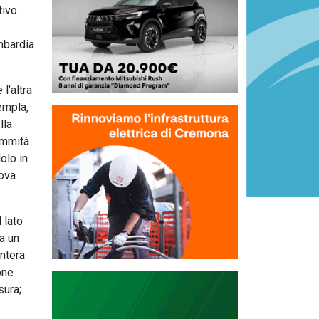
tivo
mbardia
l’altra
empla,
lla
ommità
olo in
uova
 lato
ca un
intera
one
sura;