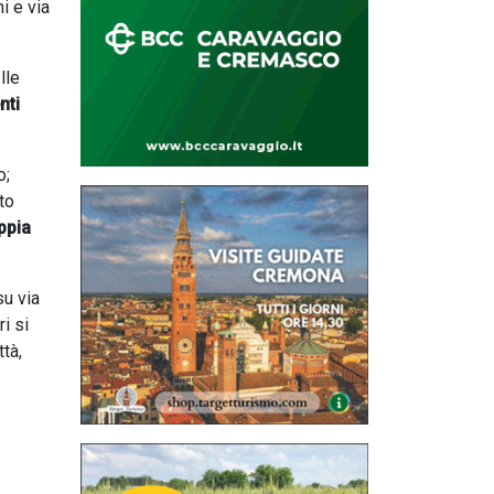
i e via
lle
nti
o;
to
ppia
su via
i si
ttà,