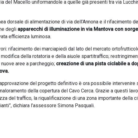
via del Macello uniformandole a quelle già presenti tra via Lucchin
nea dorsale di alimentazione di via dell’Annona e il rifacimento de
ne degli
apparecchi di illuminazione in via Mantova con sorge
vata efficienza luminosa.
ori: rifacimento dei marciapiedi dal lato del mercato ortofrutticol
 modifica della rotatoria e della aiuole spartitraffico; restringimen
di nuove aree a parcheggio;
creazione di una pista ciclabile a do
tova.
’approvazione del progetto definitivo è ora possibile intervenire 
aloramento della copertura del Cavo Cerca. Grazie a questi lavor
a del traffico, la riqualificazione di una zona importante della ci
pianti”, dichiara l’assessore Simona Pasquali.