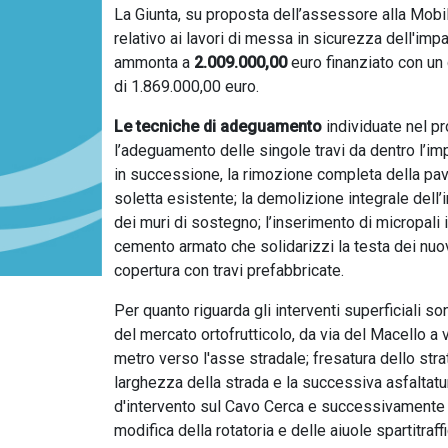
La Giunta, su proposta dell’assessore alla Mobi
relativo ai lavori di messa in sicurezza dell'imp
ammonta a
2.009.000,00
euro finanziato con un
di 1.869.000,00 euro.
Le tecniche di adeguamento
individuate nel pr
l’adeguamento delle singole travi da dentro l’imp
in successione, la rimozione completa della pavi
soletta esistente; la demolizione integrale dell
dei muri di sostegno; l’inserimento di micropali 
cemento armato che solidarizzi la testa dei nuovi
copertura con travi prefabbricate.
Per quanto riguarda gli interventi superficiali so
del mercato ortofrutticolo, da via del Macello a 
metro verso l'asse stradale; fresatura dello strat
larghezza della strada e la successiva asfaltatur
d'intervento sul Cavo Cerca e successivamente al
modifica della rotatoria e delle aiuole spartitraf