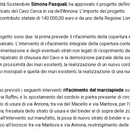
lità Sostenibile
Simona Pasquali
, ha approvato il progetto defini
alcato del Cavo Cerca in via dell'Annona. L'importo del progetto
 contributo statale di 140.000,00 euro e da uno della Regione Lo
ogetto sono due: la prima prevede il rifacimento della copertura e 
alcato. L’intervento di rifacimento integrale della copertura cont
mentazione e degli eventuali strati non legati di ricoprimento de
’impalcato di chiusura del Cavo e la demolizione parziale della s
in prossimità dei muri esistenti; la realizzazione di un nuovo cord
 micropali e quella dei muri esistenti; la realizzazione di una n
no previsti i seguenti interventi:
rifacimento del marciapiede
sul
via Ruffini, e lo spostamento del cordolo in pietra presente di cir
o di usura di via Annona, tra via del Macello e via Mantova, per l'
a; fresatura dello strato di usura e del binder al di sopra delle z
l'intervento sul manufatto, la posa di nuovo strato di binder e u
fico all’incrocio tra via Mantova e via Annona; restringimento delle