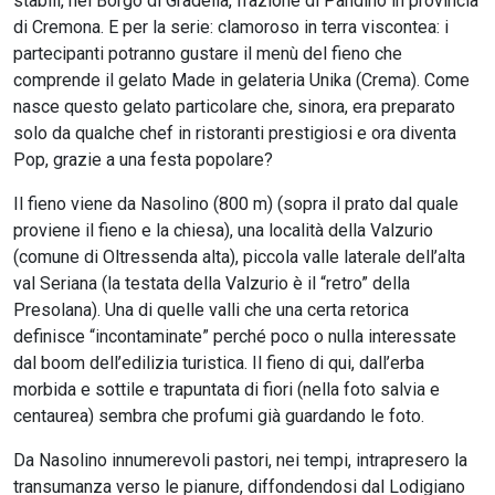
stabili, nel Borgo di Gradella, frazione di Pandino in provincia
di Cremona. E per la serie: clamoroso in terra viscontea: i
partecipanti potranno gustare il menù del fieno che
comprende il gelato Made in gelateria Unika (Crema). Come
nasce questo gelato particolare che, sinora, era preparato
solo da qualche chef in ristoranti prestigiosi e ora diventa
Pop, grazie a una festa popolare?
Il fieno viene da Nasolino (800 m) (sopra il prato dal quale
proviene il fieno e la chiesa), una località della Valzurio
(comune di Oltressenda alta), piccola valle laterale dell’alta
val Seriana (la testata della Valzurio è il “retro” della
Presolana). Una di quelle valli che una certa retorica
definisce “incontaminate” perché poco o nulla interessate
dal boom dell’edilizia turistica. Il fieno di qui, dall’erba
morbida e sottile e trapuntata di fiori (nella foto salvia e
centaurea) sembra che profumi già guardando le foto.
Da Nasolino innumerevoli pastori, nei tempi, intrapresero la
transumanza verso le pianure, diffondendosi dal Lodigiano