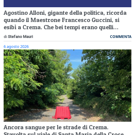
Agostino Alloni, gigante della politica, ricorda
quando il Maestrone Francesco Guccini, si
esibì a Crema. Che bei tempi erano quelli…
COMMENTA
di
Stefano Mauri
6 agosto 2026
Ancora sangue per le strade di Crema.
Stavolta sul viale di Santa Maria della Croce,