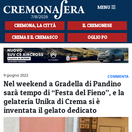
MENU
7/8/2026
HOME
CREMONA, LA CITTÀ
IL CREMONESE
CRONACA
CREMA E IL CREMASCO
OGLIO PO
SPORT
LA MUSICA
CULTURA
9 giugno 2022
COMMENTA
Nel weekend a Gradella di Pandino
LA STORIA
sarà tempo di “Festa del Fieno”, e la
SPETTACOLI
gelateria Unika di Crema si è
inventata il gelato dedicato
L'EDITORIALE
SEZIONI