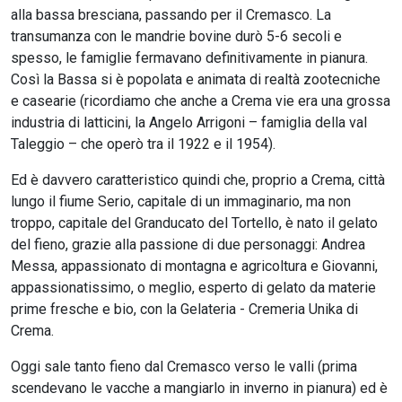
alla bassa bresciana, passando per il Cremasco. La
transumanza con le mandrie bovine durò 5-6 secoli e
spesso, le famiglie fermavano definitivamente in pianura.
Così la Bassa si è popolata e animata di realtà zootecniche
e casearie (ricordiamo che anche a Crema vie era una grossa
industria di latticini, la Angelo Arrigoni – famiglia della val
Taleggio – che operò tra il 1922 e il 1954).
Ed è davvero caratteristico quindi che, proprio a Crema, città
lungo il fiume Serio, capitale di un immaginario, ma non
troppo, capitale del Granducato del Tortello, è nato il gelato
del fieno, grazie alla passione di due personaggi: Andrea
Messa, appassionato di montagna e agricoltura e Giovanni,
appassionatissimo, o meglio, esperto di gelato da materie
prime fresche e bio, con la Gelateria - Cremeria Unika di
Crema.
Oggi sale tanto fieno dal Cremasco verso le valli (prima
scendevano le vacche a mangiarlo in inverno in pianura) ed è