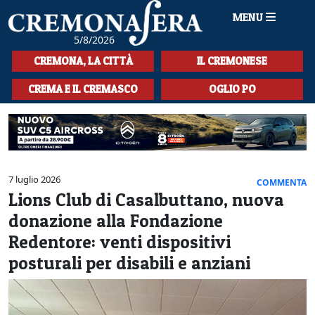
MENU
5/8/2026
HOME
CREMONA, LA CITTÀ
IL CREMONESE
CRONACA
CREMA E IL CREMASCO
OGLIO PO
SPORT
LA MUSICA
CULTURA
7 luglio 2026
COMMENTA
Lions Club di Casalbuttano, nuova
LA STORIA
donazione alla Fondazione
SPETTACOLI
Redentore: venti dispositivi
posturali per disabili e anziani
L'EDITORIALE
SEZIONI