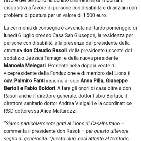
favore del territorio ha donato una ventina di importanti
dispositivi a favore di persone con disabilità e di anziani con
problemi di postura per un valore di 1.500 euro.
La cerimonia di consegna è avvenuta nel tardo pomeriggio di
lunedì 6 luglio presso Casa San Giuseppe, la residenza per
persone con disabilità, alla presenza del presidente della
struttura
don Claudio Rasoli
, della presidente uscente del
sodalizio Jessica Tamagni e della nuova presidente
Manoela Melegari
. Presente nella doppia veste di
vicepresidente della Fondazione e di membro del Lions il
cav. Palmiro Fanti
insieme ai soci
Anna Pilla, Giuseppe
Bertoli e Fabio Boldori
. A fare gli onori di casa oltre a don
Rasoli anche il direttore generale, dottor Fabio Bertusi, il
direttore sanitario dottor Andrea Visigalli e la coordinatrice
RSD dottoressa Alice Mattarozzi.
“Siamo particolarmente grati al Lions di Casalbuttano
–
commenta il presidente don Rasoli –
per questo ulteriore
segno di generosità. Questo club, così attento al territorio,