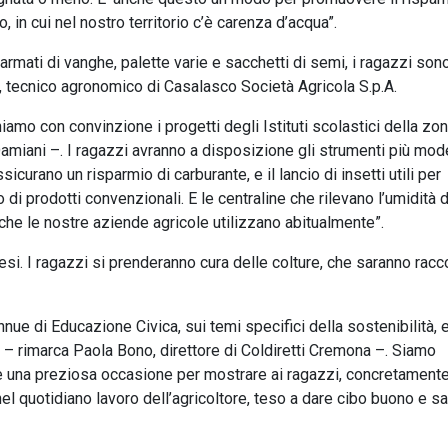
 in cui nel nostro territorio c’è carenza d’acqua”.
, armati di vanghe, palette varie e sacchetti di semi, i ragazzi son
ni, tecnico agronomico di Casalasco Società Agricola S.p.A.
mo con convinzione i progetti degli Istituti scolastici della zo
amiani –. I ragazzi avranno a disposizione gli strumenti più mod
sicurano un risparmio di carburante, e il lancio di insetti utili per
o di prodotti convenzionali. E le centraline che rilevano l’umidità 
i che le nostre aziende agricole utilizzano abitualmente”.
i. I ragazzi si prenderanno cura delle colture, che saranno racc
nue di Educazione Civica, sui temi specifici della sostenibilità, e
ne – rimarca Paola Bono, direttore di Coldiretti Cremona –. Siamo
è una preziosa occasione per mostrare ai ragazzi, concretamente
 quotidiano lavoro dell’agricoltore, teso a dare cibo buono e sa