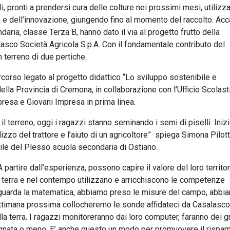
i, pronti a prendersi cura delle colture nei prossimi mesi, utilizz
à e dell’innovazione, giungendo fino al momento del raccolto. Ac
aria, classe Terza B, hanno dato il via al progetto frutto della
alasco Società Agricola S.p.A. Con il fondamentale contributo del
n terreno di due pertiche.
rcorso legato al progetto didattico “Lo sviluppo sostenibile e
ella Provincia di Cremona, in collaborazione con l’Ufficio Scolast
presa e Giovani Impresa in prima linea.
l terreno, oggi i ragazzi stanno seminando i semi di piselli. Ini
izzo del trattore e l’aiuto di un agricoltore” spiega Simona Pilott
le del Plesso scuola secondaria di Ostiano.
 A partire dall’esperienza, possono capire il valore del loro territo
a terra e nel contempo utilizzano e arricchiscono le competenze
riguarda la matematica, abbiamo preso le misure del campo, abbi
settimana prossima collocheremo le sonde affidateci da Casalasco
la terra. I ragazzi monitoreranno dai loro computer, faranno dei gr
agnata o meno. E’ anche questo un modo per promuovere il rispar