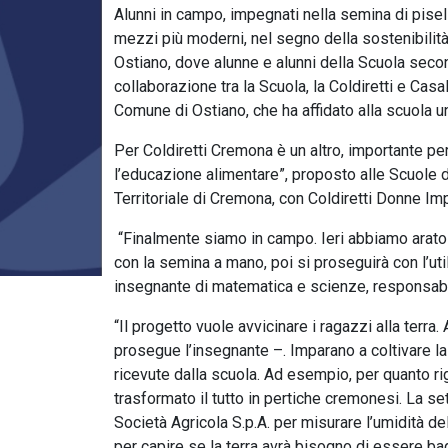
Alunni in campo, impegnati nella semina di pisell
mezzi più moderni, nel segno della sostenibilit
Ostiano, dove alunne e alunni della Scuola second
collaborazione tra la Scuola, la Coldiretti e Cas
Comune di Ostiano, che ha affidato alla scuola u
Per Coldiretti Cremona è un altro, importante pe
l’educazione alimentare”, proposto alle Scuole d
Territoriale di Cremona, con Coldiretti Donne Im
“Finalmente siamo in campo. Ieri abbiamo arato i
con la semina a mano, poi si proseguirà con l’util
insegnante di matematica e scienze, responsabi
“Il progetto vuole avvicinare i ragazzi alla terra.
prosegue l’insegnante –. Imparano a coltivare l
ricevute dalla scuola. Ad esempio, per quanto 
trasformato il tutto in pertiche cremonesi. La 
Società Agricola S.p.A. per misurare l’umidità del
per capire se la terra avrà bisogno di essere b