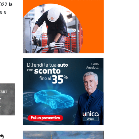
022 la
ne e