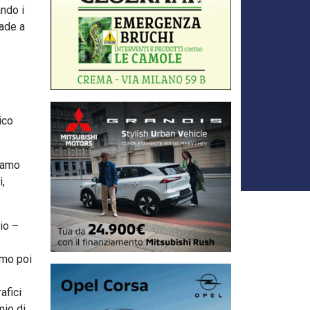
ando i
cade a
ico
ziamo
i,
rio –
amo poi
afici
mio di