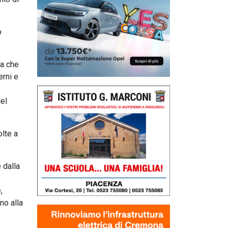
o
na che
erni e
del
olte a
 dalla
,
no alla