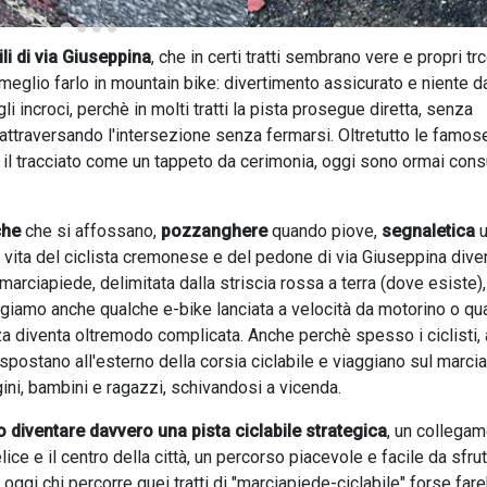
ili di via Giuseppina
, che in certi tratti sembrano vere e propri trc
 meglio farlo in mountain bike: divertimento assicurato e niente d
incroci, perchè in molti tratti la pista prosegue diretta, senza
 attraversando l'intersezione senza fermarsi. Oltretutto le famos
il tracciato come un tappeto da cerimonia, oggi sono ormai con
che
che si affossano,
pozzanghere
quando piove,
segnaletica
u
a vita del ciclista cremonese e del pedone di via Giuseppina dive
l marciapiede, delimitata dalla striscia rossa a terra (dove esiste),
ngiamo anche qualche e-bike lanciata a velocità da motorino o qu
a diventa oltremodo complicata. Anche perchè spesso i ciclisti, 
 spostano all'esterno della corsia ciclabile e viaggiano sul marci
i, bambini e ragazzi, schivandosi a vicenda.
o diventare davvero una pista ciclabile strategica
, un collega
ice e il centro della città, un percorso piacevole e facile da sfru
ggi chi percorre quei tratti di "marciapiede-ciclabile" forse fa