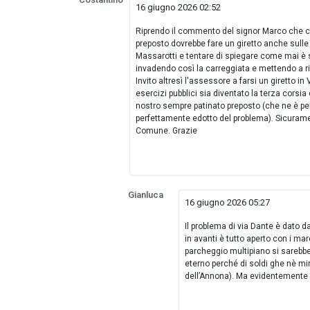
16 giugno 2026 02:52
Riprendo il commento del signor Marco che con
preposto dovrebbe fare un giretto anche sulle c
Massarotti e tentare di spiegare come mai è 
invadendo così la carreggiata e mettendo a ri
Invito altresì l'assessore a farsi un giretto i
esercizi pubblici sia diventato la terza corsia 
nostro sempre patinato preposto (che ne è p
perfettamente edotto del problema). Sicuramen
Comune. Grazie
Gianluca
16 giugno 2026 05:27
Il problema di via Dante è dato da
in avanti è tutto aperto con i ma
parcheggio multipiano si sarebb
eterno perché di soldi ghe nè min
dell’Annona). Ma evidentemente 