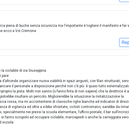
orca piena di buche senza sicurezza ma l'importante è togliere il manifesto e far 
nne ecco a Voi Cremona
Ris
la ciclabile di via Giuseppina.
i pare.
d’altronde organizzare nuova viabilità in spazi angusti, con filari strutturati, serv
ncaricare il personale a disposizione perché non c’è più: è quasi tutto esternalizzat
 improprio la pista. Molti non sanno (o fanno finta di non sapere) che la direttrice è 
otrebbe risultare un pericolo. Migliorerebbe la situazione la rivitalizzazione la
riscia rossa, ma mi accontenterei di classiche righe bianche ed indicatori di direz
nza di vigilanza ed oltre a e-bike sfrontate, ciclisti contromano, sarebbe da rima
, specialmente nei pressi la scuola elementare, l’ufficio postale, il bar sull’incroci
si fanno scrupolo ad occupare ciclabile, marciapiedi o anche la carreggiata veic
 incivile.