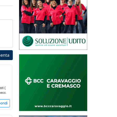
enta
sti (
.ecc.
pondi