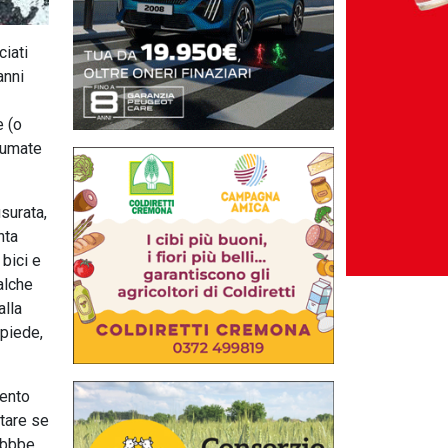
ciati
anni
e (o
sumate
surata,
nta
 bici e
alche
alla
apiede,
mento
ttare se
rebbbe