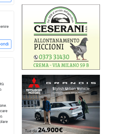
venire
pondi
itù
o.
a
ione.
rcare
o.
olare