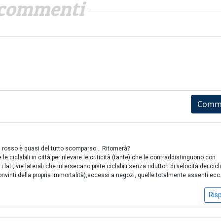
commenti
Comm
il rosso è quasi del tutto scomparso... Ritornerà?
e ciclabili in città per rilevare le criticità (tante) che le contraddistinguono con
lati, vie laterali che intersecano piste ciclabili senza riduttori di velocità dei cicli
vinti della propria immortalità),accessi a negozi, quelle totalmente assenti ecc
Ris