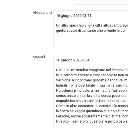
Alessandra
16 giugno 2026 03:41
Un altro specchio di una città allo sbando,sp
quella specie di cantante che offende le do
Manuel
16 giugno 2026 06:45
L’articolo mi sembra esagerato nel descrivere 
Io la percorro spesso e così pericolosa non m
Vero che si incontrano gobbette, fenditure, ma 
laterali, non è così facile. In più non si può i
Il problema principale, a me, risulta l’utilizzo
senso unico e, con la vicina corsia pedonale, p
segnaletica orizzontale, la tanto criticata st
Come in altre occasioni, si constata la manca
la sosta selvaggia quotidiana di auto e furgoni
Persone, anche apparentemente distinte, non 
fin sotto il semaforo: questo sì è pericoloso ed