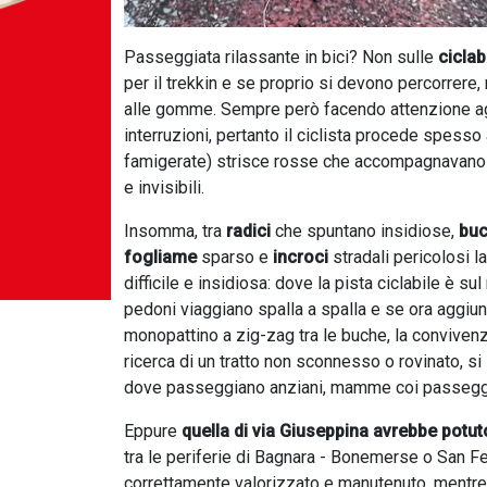
Passeggiata rilassante in bici? Non sulle
ciclab
per il trekkin e se proprio si devono percorrere,
alle gomme. Sempre però facendo attenzione agli 
interruzioni, pertanto il ciclista procede spesso
famigerate) strisce rosse che accompagnavano 
e invisibili.
Insomma, tra
radici
che spuntano insidiose,
bu
fogliame
sparso e
incroci
stradali pericolosi l
difficile e insidiosa: dove la pista ciclabile è su
pedoni viaggiano spalla a spalla e se ora aggiu
monopattino a zig-zag tra le buche, la convivenz
ricerca di un tratto non sconnesso o rovinato, si
dove passeggiano anziani, mamme coi passeggin
Eppure
quella di via Giuseppina avrebbe potut
tra le periferie di Bagnara - Bonemerse o San Fel
correttamente valorizzato e manutenuto, mentre o