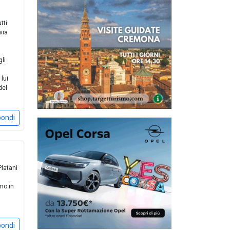
tti
via
gli
l
lui
del
pondi
Platani
mo in
pondi