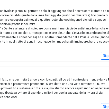
divido in pieno. Mi permetto solo di aggiungere che il nostro caro e amato da tu
orsie ciclabili (quelle dalla linea tratteggiata giusto per chiarezza) tipo quella di 
sempre occupata dai mezzi a quattro ruote che costringono i ciclisti a sorpassi
schio la propria incolumità.
n Via Dante e a tentare di spiegare come mai il marciapiede antistante le banche e 
di marcia per biciclette, monopattini, e bike elettriche. L'invito lo estendo anche a
erfettamente a conoscenza) ed al nostro Comandante della Polizia Locale (anche 
te in quel tratto di zona i nostri gabellieri mascherati rimpingurebbero le casse 
Ris
l fatto che per metà è ancora con lo spartitraffico ed il controviale mentre da via 
rciapiedi a percorrenza promiscua. Si era detto che una volta terminato il nuovo
e provveduto a sistemare tutta la via, ma stiamo ancora aspettando ed aspettere
ga (bastava evitare di spendere milioni per quella vaccata della riviera di via
va bene così.
Ris