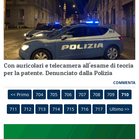
Con auricolari e telecamera all'esame di teoria
per la patente. Denunciato dalla Polizia
COMMENTA
<< Primo
704
705
706
707
708
709
710
711
712
713
714
715
716
717
Ultimo >>