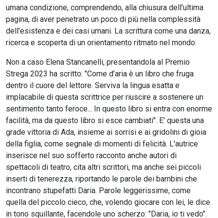
umana condizione, comprendendo, alla chiusura dell'ultima
pagina, di aver penetrato un poco di più nella complessità
dell'esistenza e dei casi umani. La scrittura come una danza,
ricerca e scoperta di un orientamento ritmato nel mondo.
Non a caso Elena Stancanelli, presentandola al Premio
Strega 2023 ha scritto: "Come d’aria è un libro che fruga
dentro il cuore del lettore. Serviva la lingua esatta e
implacabile di questa scrittrice per riuscire a sostenere un
sentimento tanto feroce... In questo libro si entra con enorme
facilità, ma da questo libro si esce cambiati". E’ questa una
grade vittoria di Ada, insieme ai sorrisi e ai gridolini di gioia
della figlia, come segnale di momenti di felicità. L'autrice
inserisce nel suo sofferto racconto anche autori di
spettacoli di teatro, cita altri scrittori, ma anche sei piccoli
inserti di tenerezza, riportando le parole dei bambini che
incontrano stupefatti Daria. Parole leggerissime, come
quella del piccolo cieco, che, volendo giocare con lei, le dice
in tono squillante, facendole uno scherzo: "Daria, io ti vedo".