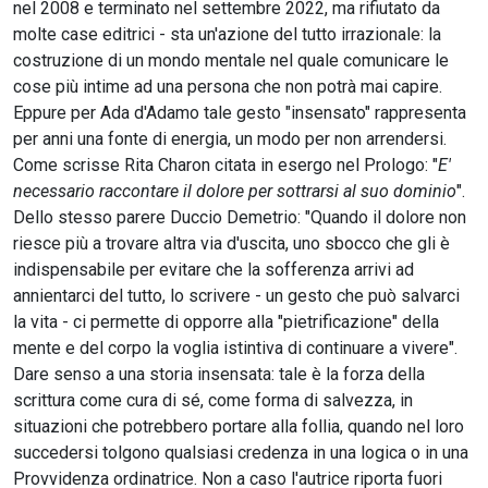
nel 2008 e terminato nel settembre 2022, ma rifiutato da
molte case editrici - sta un'azione del tutto irrazionale: la
costruzione di un mondo mentale nel quale comunicare le
cose più intime ad una persona che non potrà mai capire.
Eppure per Ada d'Adamo tale gesto "insensato" rappresenta
per anni una fonte di energia, un modo per non arrendersi.
Come scrisse Rita Charon citata in esergo nel Prologo: "
E'
necessario raccontare il dolore per sottrarsi al suo dominio
".
Dello stesso parere Duccio Demetrio: "Quando il dolore non
riesce più a trovare altra via d'uscita, uno sbocco che gli è
indispensabile per evitare che la sofferenza arrivi ad
annientarci del tutto, lo scrivere - un gesto che può salvarci
la vita - ci permette di opporre alla "pietrificazione" della
mente e del corpo la voglia istintiva di continuare a vivere".
Dare senso a una storia insensata: tale è la forza della
scrittura come cura di sé, come forma di salvezza, in
situazioni che potrebbero portare alla follia, quando nel loro
succedersi tolgono qualsiasi credenza in una logica o in una
Provvidenza ordinatrice. Non a caso l'autrice riporta fuori