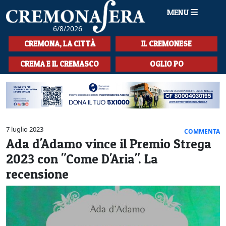
MENU
6/8/2026
HOME
CREMONA, LA CITTÀ
IL CREMONESE
CRONACA
CREMA E IL CREMASCO
OGLIO PO
SPORT
LA MUSICA
CULTURA
7 luglio 2023
COMMENTA
Ada d'Adamo vince il Premio Strega
LA STORIA
2023 con "Come D'Aria". La
SPETTACOLI
recensione
L'EDITORIALE
SEZIONI