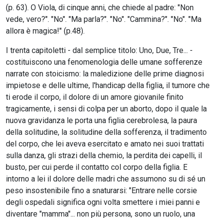
(p. 63). O Viola, di cinque anni, che chiede al padre: "Non
vede, vero?". "No". "Ma parla?". "No". "Cammina?". "No". "Ma
allora è magica!" (p.48).
I trenta capitoletti - dal semplice titolo: Uno, Due, Tre... -
costituiscono una fenomenologia delle umane sofferenze
narrate con stoicismo: la maledizione delle prime diagnosi
impietose e delle ultime, l'handicap della figlia, il tumore che
ti erode il corpo, il dolore di un amore giovanile finito
tragicamente, i sensi di colpa per un aborto, dopo il quale la
nuova gravidanza le porta una figlia cerebrolesa, la paura
della solitudine, la solitudine della sofferenza, il tradimento
del corpo, che lei aveva esercitato e amato nei suoi trattati
sulla danza, gli strazi della chemio, la perdita dei capelli, il
busto, per cui perde il contatto col corpo della figlia. E
intorno a lei il dolore delle madri che assumono su di sé un
peso insostenibile fino a snaturarsi: "Entrare nelle corsie
degli ospedali significa ogni volta smettere i miei panni e
diventare "mamma"... non più persona, sono un ruolo, una