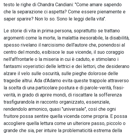
testo le righe di Chandra Candiani: "Come amare sapendo
che la separazione ci aspetta? Come essere pienamente e
saper sparire? Non lo so. Sono le leggi della vita".
Le storie di vita in prima persona, soprattutto se trattano
argomenti come la morte, la malattia inesorabile, la disabilità,
spesso rivelano il narcisismo dell'autore che, ponendosi al
centro del mondo, esibisce le sue vicende, il suo coraggio
nell'affrontarle o la miseria in cui è caduto, e stimolano i
fantasmi voyeristici delle lettrici e dei lettori, che desiderano
alzare il velo sulle oscurità, sulle pieghe dolorose delle
tragedie altrui. Ada d’Adamo evita queste trappole attraverso
la scelta di una particolare postura e di parole-verità, frasi-
verità, in grado di aprire mondi, di riscattare la sofferenza
trasfigurandola in racconto organizzato, essenziale,
rendendolo armonico, quasi "universale", così che ogni
fruitore possa sentire quella vicenda come propria. E possa
accogliere quella lettura come un ulteriore passo, piccolo o
grande che sia, per intuire la problematicità estrema della