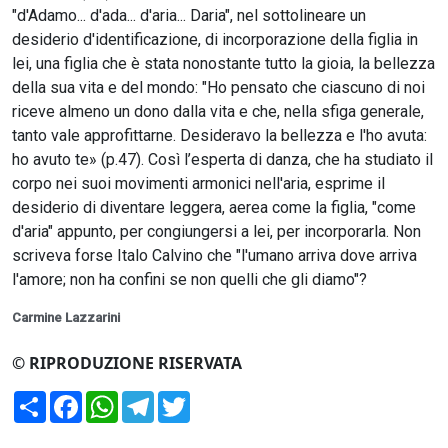
"d'Adamo... d'ada... d'aria... Daria", nel sottolineare un
desiderio d'identificazione, di incorporazione della figlia in
lei, una figlia che è stata nonostante tutto la gioia, la bellezza
della sua vita e del mondo: "Ho pensato che ciascuno di noi
riceve almeno un dono dalla vita e che, nella sfiga generale,
tanto vale approfittarne. Desideravo la bellezza e l'ho avuta:
ho avuto te» (p.47). Così l’esperta di danza, che ha studiato il
corpo nei suoi movimenti armonici nell'aria, esprime il
desiderio di diventare leggera, aerea come la figlia, "come
d'aria" appunto, per congiungersi a lei, per incorporarla. Non
scriveva forse Italo Calvino che "l'umano arriva dove arriva
l'amore; non ha confini se non quelli che gli diamo"?
Carmine Lazzarini
© RIPRODUZIONE RISERVATA
Condividi
Facebook
WhatsApp
Telegram
Twitter