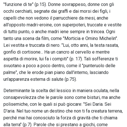
"funzione di te" (p.15). Donne sovrappeso, donne con gli
occhi cerchiati, segnate dai graffi e dai morsi dei figli, i
capelli che non vedono il parrucchiere da mesi, anche
all'opposto madri-eroine, con superpoteri, truccate e vestite
di tutto punto, o anche madri iene sempre in trincea. Ogni
tanto una scena da film, come "Morticia e Omino Michelin".
Lei vestita e truccata di nero. "Lui, otto anni, la testa rasata,
gonfio di cortisone... Ha un cancro al cervello e mentre
aspetta di morire, lui fa i compiti" (p. 17). Tali sofferenze ti
svuotano a poco a poco dentro, come il "punteruolo delle
palme", che le erode pian piano dall'interno, lasciando
un'apparenza esterna di salute (p.75).
Determinante la scelta del lessico in maniera oculata, nella
consapevolezza che le parole sono come bisturi, ma anche
polisemiche, con le quali si può giocare: "Sei Daria. Sei
D'aria. Nel tuo nome un destino che non ti fa creatura terrena,
perché mai hai conosciuto la forza di gravità che ti chiama
alla terra" (p.7). Parole che si prestano a giochi, come