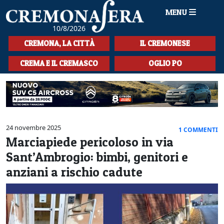
MENU
10/8/2026
HOME
CREMONA, LA CITTÀ
IL CREMONESE
CRONACA
CREMA E IL CREMASCO
OGLIO PO
SPORT
LA MUSICA
CULTURA
24 novembre 2025
1 COMMENTI
Marciapiede pericoloso in via
LA STORIA
Sant’Ambrogio: bimbi, genitori e
SPETTACOLI
anziani a rischio cadute
L'EDITORIALE
SEZIONI