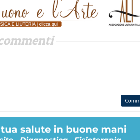
commenti
Comm