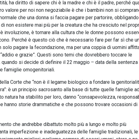
tà; ha diritto di sapere chi è la madre e chi è il padre, perché qu
Altro valore per noi non negoziabile è che i bambini non si compran
ormale che una donna si faccia pagare per partorire, obbligando
e di non esistere mai più per la creatura che ha cresciuto nel prop
 è involuzione, è tornare alla cultura che le donne possono esser
riscono. Perché è questo ciò che è necessario fare per far sì che u
solo pagare la fecondazione, ma per una coppia di uomini affitt
i “addio e grazie”. Questi sono temi che dovrebbero toccare le
a quando si decide di definire il 22 maggio – data della sentenza 
le famiglie omogenitoriali.
lla Corte che “non è il legame biologico a fondare la genitorialit
”: è un principio sacrosanto alla base di tutte quelle famiglie a
nto natura ha stabilito per loro, danno “consapevolezza, responsab
he hanno storie drammatiche e che possono trovare occasioni di
ento che andrebbe dibattuto molto più a lungo e molto più
anta imperfezione e inadeguatezza delle famiglie tradizionali, le