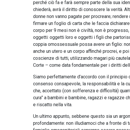
perché ciò fa e farà sempre parte della sua identi
chiederà, avrà il diritto di conoscere la verità. 
donne non vanno pagate per procreare; rendere n
firmare un foglio di carta che le faccia dichiarar
corpo per 9 mesi non è civiltà, non è progresso,
oggetti: oggetti loro e oggetti i figli che parto
coppia omossessuale possa avere un figlio: non 
anche un utero e un corpo affinché procrei, e po
coscienze di tutti, utilizzando magari più cautel
Corte – come data fondamentale per i diritti del
Siamo perfettamente d’accordo con il principio de
consenso consapevole, la responsabilità e la cura
che, accettato (con sofferenza e difficoltà) qua
cura” a bambini e bambine, ragazzi e ragazze c
e riscatto nella vita.
Un ultimo appunto, sebbene questo sia un argom
profondamente: non illudiamoci che a fronte di t