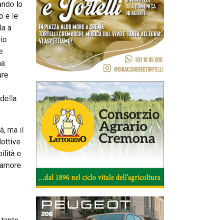
ando lo
o e le
la a
rio
e
na
are
della
à, ma il
dottive
ilità e
 amore