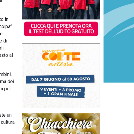
la
to in
colpa”
é,
e di
li
osto al
mbini,
ema dei
pi per
ste un
cultura
,