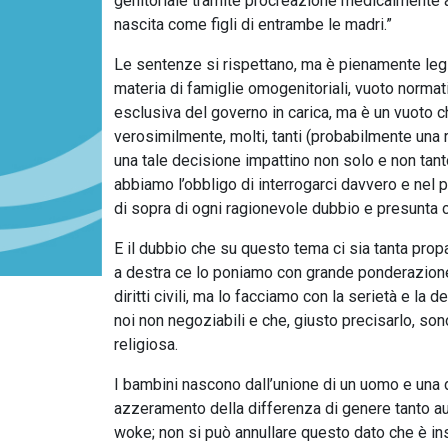
genitoriale tramite procreazione medicalmente as
nascita come figli di entrambe le madri.”
Le sentenze si rispettano, ma è pienamente legi
materia di famiglie omogenitoriali, vuoto norma
esclusiva del governo in carica, ma è un vuoto c
verosimilmente, molti, tanti (probabilmente una
una tale decisione impattino non solo e non tant
abbiamo l’obbligo di interrogarci davvero e nel
di sopra di ogni ragionevole dubbio e presunta 
E il dubbio che su questo tema ci sia tanta propa
a destra ce lo poniamo con grande ponderazione.
diritti civili, ma lo facciamo con la serietà e la
noi non negoziabili e che, giusto precisarlo, son
religiosa.
I bambini nascono dall’unione di un uomo e una d
azzeramento della differenza di genere tanto au
woke; non si può annullare questo dato che è insi