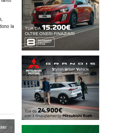
 tanto
è,
dono la