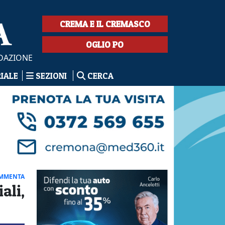
CREMA E IL CREMASCO
OGLIO PO
EDAZIONE
RIALE
SEZIONI
CERCA
MMENTA
ali,