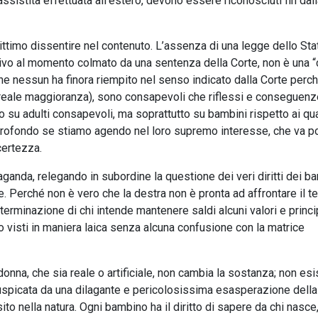
sistita effettuata all’estero, devono essere riconosciuti fin dal
ttimo dissentire nel contenuto. L’assenza di una legge dello Sta
tivo al momento colmato da una sentenza della Corte, non è una “
he nessun ha finora riempito nel senso indicato dalla Corte perch
 reale maggioranza), sono consapevoli che riflessi e conseguenz
o su adulti consapevoli, ma soprattutto su bambini rispetto ai qua
 profondo se stiamo agendo nel loro supremo interesse, che va p
certezza.
ganda, relegando in subordine la questione dei veri diritti dei ba
 Perché non è vero che la destra non è pronta ad affrontare il t
 determinazione di chi intende mantenere saldi alcuni valori e princi
o visti in maniera laica senza alcuna confusione con la matrice
onna, che sia reale o artificiale, non cambia la sostanza; non esi
spicata da una dilagante e pericolosissima esasperazione della 
to nella natura. Ogni bambino ha il diritto di sapere da chi nasce