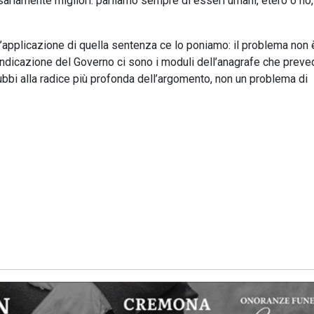
riamente migliori: parliamo sempre di esseri umani, etero o no,
’applicazione di quella sentenza ce lo poniamo: il problema non 
indicazione del Governo ci sono i moduli dell’anagrafe che preve
dubbi alla radice più profonda dell’argomento, non un problema di