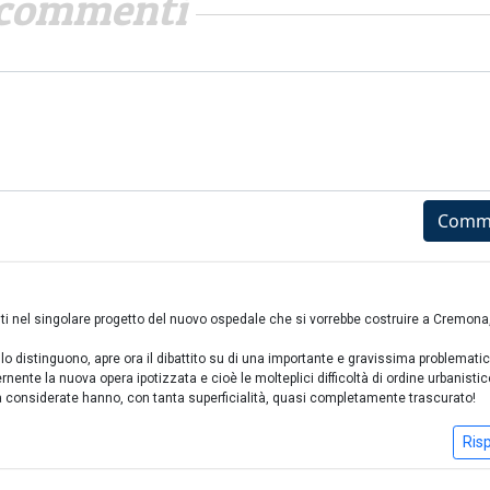
commenti
Comm
nti nel singolare progetto del nuovo ospedale che si vorrebbe costruire a Cremona, 
lo distinguono, apre ora il dibattito su di una importante e gravissima problemati
rnente la nuova opera ipotizzata e cioè le molteplici difficoltà di ordine urbanisti
ra considerate hanno, con tanta superficialità, quasi completamente trascurato!
Ris