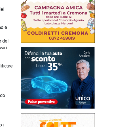
dei
mo e
e del
vari
ificare
ido
o i