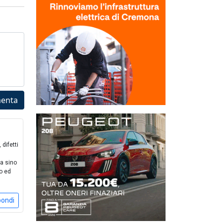
enta
difetti
ca sino
co ed
pondi