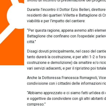
svolto un incontro di presentazione del progetto
Durante l’incontro il Dottor Ezio Belleri, dirett
residenti dei quartieri Villetta e Battaglione di 
viabilità e per l’impatto del cantiere:
“Per questa ragione, appena avremo altri element
Battaglione che confinano con l’ospedale: parlere
città.”
Disagi dovuti principalmente, nel caso del cantier
tanto durerà la costruzione, e per altri 1-2 o fors
costruzione e demolizione) da smaltire e/o ricic
vari servizi adiacenti, e per il ripristino poi tota
Anche la Dottoressa Francesca Romagnoli, Vice
condivisione con i cittadini delle informazioni ri
“Abbiamo apprezzato e ci siamo fatti un’idea di 
e oggettive da condividere con gli altri abitanti
compreso.”