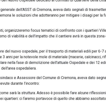
 del Nuovo Ospedale dedicato ai Comitati di Quartiere della città
ore generale dell’ASST di Cremona, aveva dato segnali di trasmetter
Cremona le soluzioni che adotteranno per mitigare i disagi per la f
i, organizzeremo focus tematici di confronto con i quartieri Ville
mo di viabilità e dell’impatto che il cantiere avrà in questa zona 
e del nuovo ospedale, per il trasporto di materiali edili per 6-7 a
e 3 anni per la notevole mole di materiale (macerie, calcinacci, rif
lare nella fase di demolizione dell'attuale Ospedale e dei 12 edif
le dell'area ospedaliera.
sindaco e Assessore del Comune di Cremona, aveva dato segnal
cevute durante l’incontro:
come sarà la struttura. Adesso è possibile fare alcune riflessioni
 dei quartieri: ci faremo portavoce di quello che abbiamo ascoltato