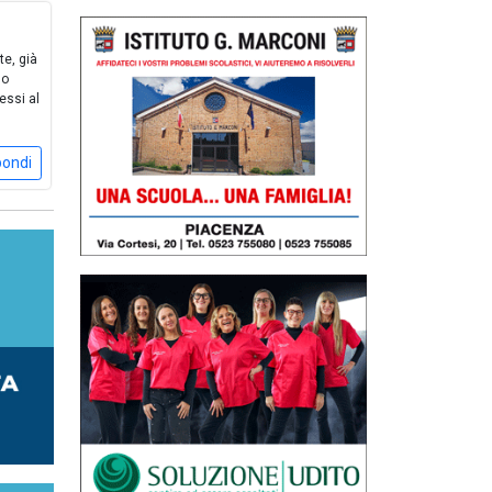
te, già
so
essi al
pondi