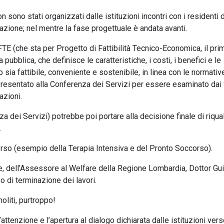
 sono stati organizzati dalle istituzioni incontri con i residenti 
vazione; nel mentre la fase progettuale è andata avanti.
E (che sta per Progetto di Fattibilità Tecnico-Economica, il pri
pubblica, che definisce le caratteristiche, i costi, i benefici e le
o sia fattibile, conveniente e sostenibile, in linea con le normativ
presentato alla Conferenza dei Servizi per essere esaminato dai 
azioni.
dei Servizi) potrebbe poi portare alla decisione finale di riqual
.
 corso (esempio della Terapia Intensiva e del Pronto Soccorso).
re, dell’Assessore al Welfare della Regione Lombardia, Dottor Gu
so di terminazione dei lavori.
oliti, purtroppo!
attenzione e l’apertura al dialogo dichiarata dalle istituzioni vers