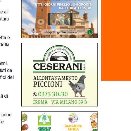
.
e ai
utura
tta e
della
nni,
iuti da
ici dei
i di
 serie
 e