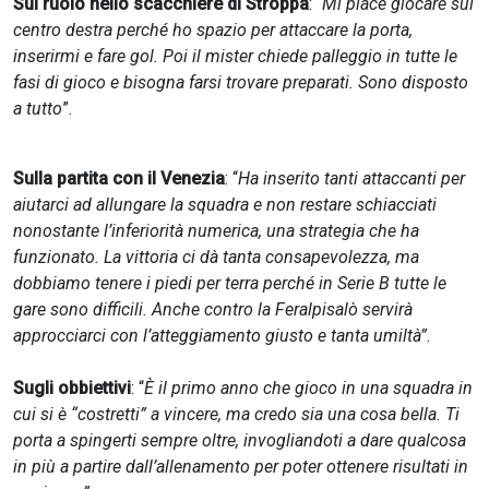
Sul ruolo nello scacchiere di Stroppa
: “
Mi piace giocare sul
centro destra perché ho spazio per attaccare la porta,
inserirmi e fare gol. Poi il mister chiede palleggio in tutte le
fasi di gioco e bisogna farsi trovare preparati. Sono disposto
a tutto
”.
Sulla partita con il Venezia
: “
Ha inserito tanti attaccanti per
aiutarci ad allungare la squadra e non restare schiacciati
nonostante l’inferiorità numerica, una strategia che ha
funzionato. La vittoria ci dà tanta consapevolezza, ma
dobbiamo tenere i piedi per terra perché in Serie B tutte le
gare sono difficili. Anche contro la Feralpisalò servirà
approcciarci con l’atteggiamento giusto e tanta umiltà”
.
Sugli obbiettivi
: “
È il primo anno che gioco in una squadra in
cui si è “costretti” a vincere, ma credo sia una cosa bella. Ti
porta a spingerti sempre oltre, invogliandoti a dare qualcosa
in più a partire dall’allenamento per poter ottenere risultati in