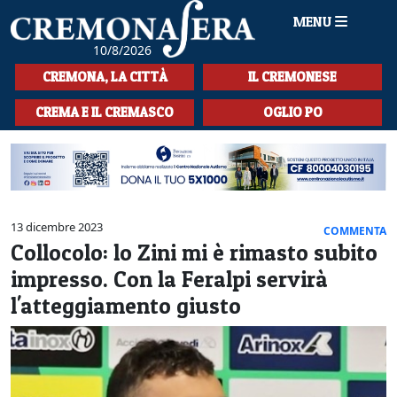
MENU
10/8/2026
HOME
CREMONA, LA CITTÀ
IL CREMONESE
CRONACA
CREMA E IL CREMASCO
OGLIO PO
SPORT
LA MUSICA
CULTURA
13 dicembre 2023
COMMENTA
Collocolo: lo Zini mi è rimasto subito
LA STORIA
impresso. Con la Feralpi servirà
SPETTACOLI
l'atteggiamento giusto
L'EDITORIALE
SEZIONI