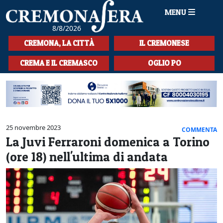
MENU
8/8/2026
HOME
CREMONA, LA CITTÀ
IL CREMONESE
CRONACA
CREMA E IL CREMASCO
OGLIO PO
SPORT
LA MUSICA
CULTURA
25 novembre 2023
COMMENTA
La Juvi Ferraroni domenica a Torino
LA STORIA
(ore 18) nell'ultima di andata
SPETTACOLI
L'EDITORIALE
SEZIONI