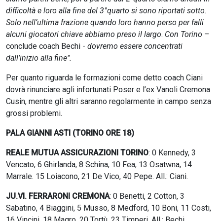
difficoltà e loro alla fine del 3°quarto si sono riportati sotto.
Solo nell’ultima frazione quando loro hanno perso per falli
alcuni giocatori chiave abbiamo preso il largo
.
Con Torino
–
conclude coach Bechi -
dovremo essere concentrati
dall’inizio alla fine".
Per quanto riguarda le formazioni come detto coach Ciani
dovrà rinunciare agli infortunati Poser e l’ex Vanoli Cremona
Cusin, mentre gli altri saranno regolarmente in campo senza
grossi problemi.
PALA GIANNI ASTI (TORINO ORE 18)
REALE MUTUA ASSICURAZIONI TORINO
: 0 Kennedy, 3
Vencato, 6 Ghirlanda, 8 Schina, 10 Fea, 13 Osatwna, 14
Marrale. 15 Loiacono, 21 De Vico, 40 Pepe. All.: Ciani.
JU.VI. FERRARONI CREMONA
: 0 Benetti, 2 Cotton, 3
Sabatino, 4 Biaggini, 5 Musso, 8 Medford, 10 Boni, 11 Costi,
16 Vincini, 18 Magro, 20 Tortù, 23 Timperi. All.: Bechi.