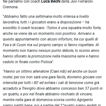
Ne parliamo con coach
Luca Bechi
della Juvi Ferraroni
Cremona.
"
Abbiamo fatto una settimana molto intensa a livello
lavorativa, tutti i i giocatori erano a disposizione
– ha
esordito il coach toscano -
Torino è una squadra molto forte,
anche se viene da un momento non positivo. Arrivano a
questo appuntamento con alcuni infortuni, tra cui quelli di
Fea e di Cusin ma sul proprio campo si fanno rispettare. Al
momento non hanno nessun punto debole, lo scorso anno
hanno sfiorato la promozione nella massima serie e hanno
ceduto in finale contro Pistoia".
"Hanno un ottimo allenatore (
Ciani ndr
) ed anche un buon
roster; per noi non sarà una gara facile, dovremo giocare con
intensità per tutti i 40’ ed evitare i cali di tensione come già
accaduto a Treviglio dove abbiamo concesso ben 37 punti in
un quarto, e poi nel finale abbiamo rischiato di vincere;
mentre nella gara di domenica scorsa contro Agrigento
siamo partiti bene, poi a partire dal 2°quarto siamo andati in