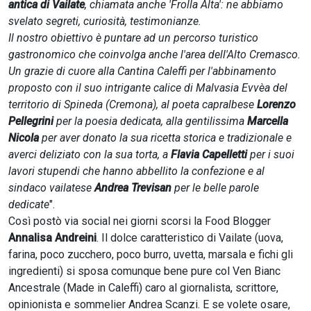
antica di Vailate
, chiamata anche 'Frolla Alta': ne abbiamo
svelato segreti, curiosità, testimonianze.
Il nostro obiettivo è puntare ad un percorso turistico
gastronomico che coinvolga anche l'area dell'Alto Cremasco.
Un grazie di cuore alla Cantina Caleffi per l'abbinamento
proposto con il suo intrigante calice di Malvasia Evvèa del
territorio di Spineda (Cremona), al poeta capralbese
Lorenzo
Pellegrini
per la poesia dedicata, alla gentilissima
Marcella
Nicola
per aver donato la sua ricetta storica e tradizionale e
averci deliziato con la sua torta, a
Flavia Capelletti
per i suoi
lavori stupendi che hanno abbellito la confezione e al
sindaco vailatese
Andrea Trevisan
per le belle parole
dedicate
".
Così postò via social nei giorni scorsi la Food Blogger
Annalisa Andreini
. Il dolce caratteristico di Vailate (uova,
farina, poco zucchero, poco burro, uvetta, marsala e fichi gli
ingredienti)
si sposa comunque bene pure col Ven Bianc
Ancestrale (Made in Caleffi) caro al giornalista, scrittore,
opinionista e sommelier Andrea Scanzi. E se volete osare,