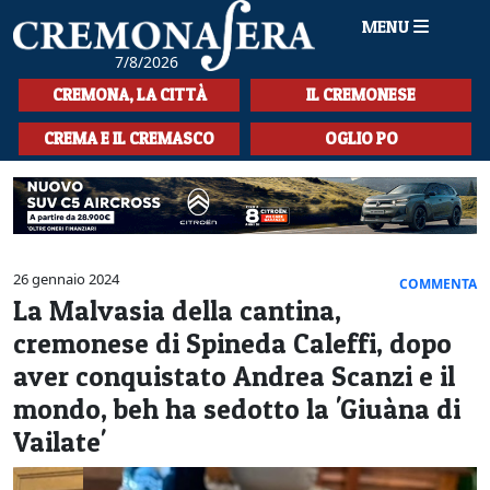
MENU
7/8/2026
HOME
CREMONA, LA CITTÀ
IL CREMONESE
CRONACA
CREMA E IL CREMASCO
OGLIO PO
SPORT
LA MUSICA
CULTURA
26 gennaio 2024
COMMENTA
La Malvasia della cantina,
LA STORIA
cremonese di Spineda Caleffi, dopo
SPETTACOLI
aver conquistato Andrea Scanzi e il
mondo, beh ha sedotto la 'Giuàna di
L'EDITORIALE
Vailate'
SEZIONI