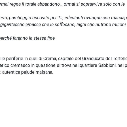
à ormai regna il totale abbandono… ormai si sopravvive solo con le
erto; parcheggio riservato per Tir, infestanti ovunque con marciap
i gigantesche erbacce che le soffocano, laghi che nutrono milioni 
perché faranno la stessa fine
lle periferie in quel di Crema, capitale del Granducato del Tortell
ferico cremasco in questione si trova nel quartiere Sabbioni, nei 
le: autentica palude malsana.