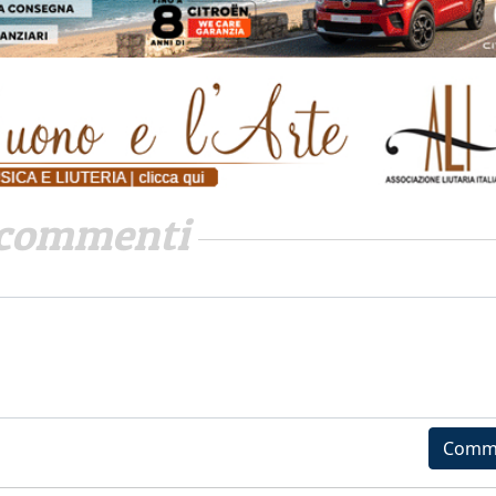
commenti
Comm