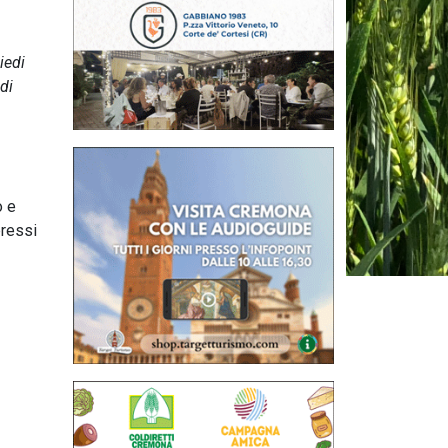
iedi
di
o e
pressi