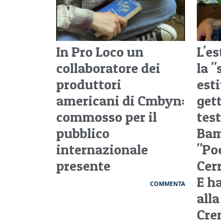
In Pro Loco un
L'es
collaboratore dei
la 
produttori
est
americani di Cmbyn:
get
commosso per il
tes
pubblico
Bam
internazionale
"Po
presente
Cerr
E ha
COMMENTA
all
Cre