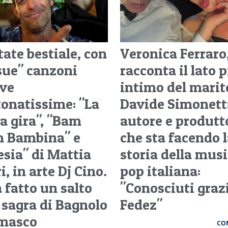
tate bestiale, con
Veronica Ferraro
"sue" canzoni
racconta il lato 
ive
intimo del marit
tonatissime: "La
Davide Simonett
ta gira", "Bam
autore e produtt
 Bambina" e
che sta facendo 
esia" di Mattia
storia della mus
i, in arte Dj Cino.
pop italiana:
 fatto un salto
"Conosciuti graz
a sagra di Bagnolo
Fedez"
masco
CO