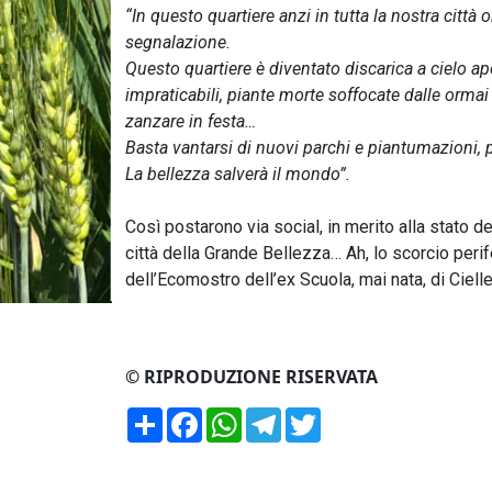
“In questo quartiere anzi in tutta la nostra citt
segnalazione.
Questo quartiere è diventato discarica a cielo ap
impraticabili, piante morte soffocate dalle orma
zanzare in festa…
Basta vantarsi di nuovi parchi e piantumazioni, 
La bellezza salverà il mondo”.
Così postarono via social, in merito alla stato de
città della Grande Bellezza… Ah, lo scorcio peri
dell’Ecomostro dell’ex Scuola, mai nata, di Ciel
© RIPRODUZIONE RISERVATA
Condividi
Facebook
WhatsApp
Telegram
Twitter