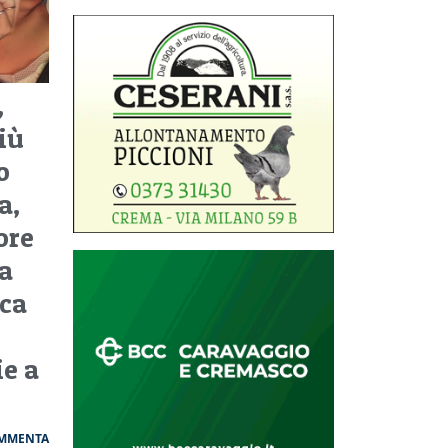
,
più
o
a,
ore
la
ica
ie a
MMENTA