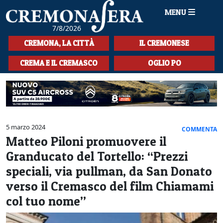
MENU
7/8/2026
HOME
CREMONA, LA CITTÀ
IL CREMONESE
CRONACA
CREMA E IL CREMASCO
OGLIO PO
SPORT
LA MUSICA
CULTURA
5 marzo 2024
COMMENTA
Matteo Piloni promuovere il
LA STORIA
Granducato del Tortello: “Prezzi
SPETTACOLI
speciali, via pullman, da San Donato
verso il Cremasco del film Chiamami
L'EDITORIALE
col tuo nome”
SEZIONI