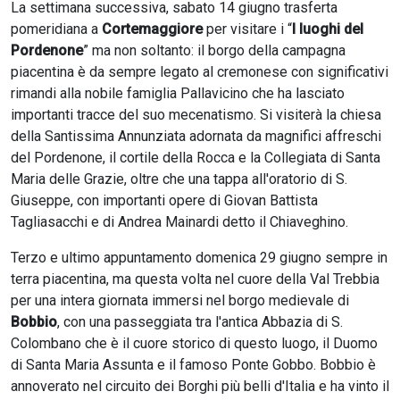
La settimana successiva, sabato 14 giugno trasferta
pomeridiana a
Cortemaggiore
per visitare i “
I luoghi del
Pordenone
” ma non soltanto: il borgo della campagna
piacentina è da sempre legato al cremonese con significativi
rimandi alla nobile famiglia Pallavicino che ha lasciato
importanti tracce del suo mecenatismo. Si visiterà la chiesa
della Santissima Annunziata adornata da magnifici affreschi
del Pordenone, il cortile della Rocca e la Collegiata di Santa
Maria delle Grazie, oltre che una tappa all'oratorio di S.
Giuseppe, con importanti opere di Giovan Battista
Tagliasacchi e di Andrea Mainardi detto il Chiaveghino.
Terzo e ultimo appuntamento domenica 29 giugno sempre in
terra piacentina, ma questa volta nel cuore della Val Trebbia
per una intera giornata immersi nel borgo medievale di
Bobbio
, con una passeggiata tra l'antica Abbazia di S.
Colombano che è il cuore storico di questo luogo, il Duomo
di Santa Maria Assunta e il famoso Ponte Gobbo. Bobbio è
annoverato nel circuito dei Borghi più belli d'Italia e ha vinto il