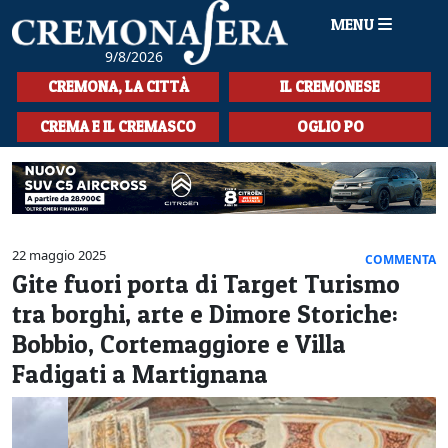
MENU
9/8/2026
HOME
CREMONA, LA CITTÀ
IL CREMONESE
CRONACA
CREMA E IL CREMASCO
OGLIO PO
SPORT
LA MUSICA
CULTURA
22 maggio 2025
COMMENTA
Gite fuori porta di Target Turismo
LA STORIA
tra borghi, arte e Dimore Storiche:
SPETTACOLI
Bobbio, Cortemaggiore e Villa
Fadigati a Martignana
L'EDITORIALE
SEZIONI