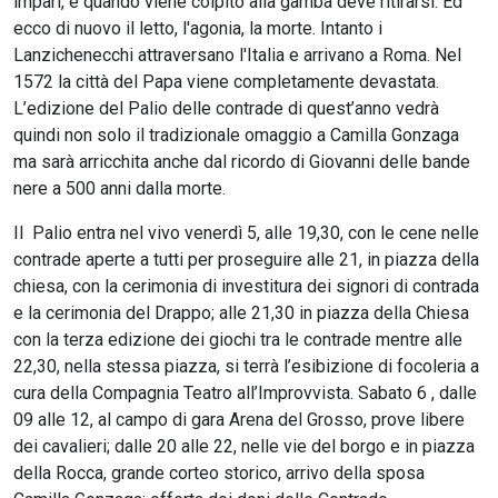
impari, e quando viene colpito alla gamba deve ritirarsi. Ed
ecco di nuovo il letto, l'agonia, la morte. Intanto i
Lanzichenecchi attraversano l'Italia e arrivano a Roma. Nel
1572 la città del Papa viene completamente devastata.
L’edizione del Palio delle contrade di quest’anno vedrà
quindi non solo il tradizionale omaggio a Camilla Gonzaga
ma sarà arricchita anche dal ricordo di Giovanni delle bande
nere a 500 anni dalla morte.
Il Palio entra nel vivo venerdì 5, alle 19,30, con le cene nelle
contrade aperte a tutti per proseguire alle 21, in piazza della
chiesa, con la cerimonia di investitura dei signori di contrada
e la cerimonia del Drappo; alle 21,30 in piazza della Chiesa
con la terza edizione dei giochi tra le contrade mentre alle
22,30, nella stessa piazza, si terrà l’esibizione di focoleria a
cura della Compagnia Teatro all’Improvvista. Sabato 6 , dalle
09 alle 12, al campo di gara Arena del Grosso, prove libere
dei cavalieri; dalle 20 alle 22, nelle vie del borgo e in piazza
della Rocca, grande corteo storico, arrivo della sposa