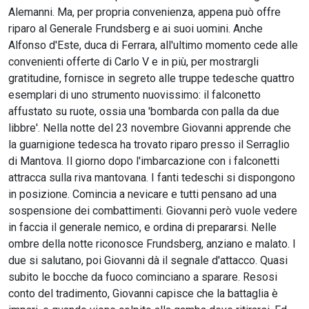
Alemanni. Ma, per propria convenienza, appena può offre
riparo al Generale Frundsberg e ai suoi uomini. Anche
Alfonso d'Este, duca di Ferrara, all'ultimo momento cede alle
convenienti offerte di Carlo V e in più, per mostrargli
gratitudine, fornisce in segreto alle truppe tedesche quattro
esemplari di uno strumento nuovissimo: il falconetto
affustato su ruote, ossia una 'bombarda con palla da due
libbre'. Nella notte del 23 novembre Giovanni apprende che
la guarnigione tedesca ha trovato riparo presso il Serraglio
di Mantova. Il giorno dopo l'imbarcazione con i falconetti
attracca sulla riva mantovana. I fanti tedeschi si dispongono
in posizione. Comincia a nevicare e tutti pensano ad una
sospensione dei combattimenti. Giovanni però vuole vedere
in faccia il generale nemico, e ordina di prepararsi. Nelle
ombre della notte riconosce Frundsberg, anziano e malato. I
due si salutano, poi Giovanni dà il segnale d'attacco. Quasi
subito le bocche da fuoco cominciano a sparare. Resosi
conto del tradimento, Giovanni capisce che la battaglia è