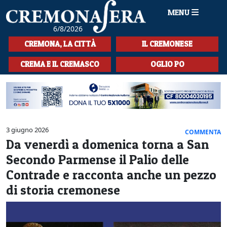
MENU
6/8/2026
HOME
CREMONA, LA CITTÀ
IL CREMONESE
CRONACA
CREMA E IL CREMASCO
OGLIO PO
SPORT
LA MUSICA
CULTURA
3 giugno 2026
COMMENTA
Da venerdì a domenica torna a San
LA STORIA
Secondo Parmense il Palio delle
SPETTACOLI
Contrade e racconta anche un pezzo
di storia cremonese
L'EDITORIALE
SEZIONI