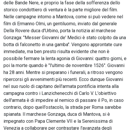
delle Bande Nere, e proprio la fase della sofferenza dello
storico condottiero di ventura è la parte migliore del film.
Nelle campagne intorno a Mantova, come si può vedere nel
film di Ermanno Olmi, un gentiluomo, inviato dal generale
Della Rovere duca d'Urbino, porta la notizia al marchese
Gonzaga: "Messer Giovanni de' Medici è stato colpito da una
botta di falconetto in una gamba". Vengono approntate cure
immediate, ma ben presto risulta evidente che non è
possibile fermare la lenta agonia di Giovanni: quattro giorni, e
poi la morte quando è "l'ultimo de novembre 1526". Giovanni
ha 28 anni. Mentre si preparano i funerali, a ritroso vengono
ripercorsi gli avvenimenti più recenti. Ecco dunque Giovanni
nel suo ruolo di capitano dell'armata pontificia intenta alla
campagna contro i Lanzichenecchi di Carlo V. L'obiettivo
dell'armata è di impedire al nemico di passare il Po, in caso
contrario, dopo quell'ostacolo, la strada per Roma sarebbe
spianata. Il marchese Gonzaga, duca di Mantova, si è
impegnato con Papa Clemente VII e la Serenissima di
Venezia a collaborare per contrastare l'avanzata degli