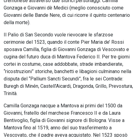
cremonese attraverso due storici personaggi: Camilla
Gonzaga e Giovanni dè Medici (meglio conosciuto come
Giovanni delle Bande Nere, di cui ricorre il quinto centenario
della morte).
Il Palio di San Secondo vuole rievocare le sfarzose
cerimonie del 1523, quando il conte Pier Maria de’ Rossi
sposava Camilla, figlia di Giovanni Gonzaga di Vescovato e
cugina del futuro duca di Mantova Federico II. Per tre giorni
cortei in costume, case addobbate, strade imbandierate,
“ricostruzioni” storiche, banchetti e libagioni culminano nella
disputa del “Pallium Sancti Secundi”, fra le sei Contrade:
Buregh di Minén, Castell’Aicardi, Dragonda, Grillo, Prevostura,
Trinità.
Camilla Gonzaga nacque a Mantova ai primi del 1500 da
Giovanni, fratello del marchese Francesco II e da Laura
Bentivoglio, figlia di Giovanni signore di Bologna. Visse a
Mantova fino al 1519, anno del suo trasferimento a
Vescovato, che il padre aveva acquistato. Nel 1523 sposò