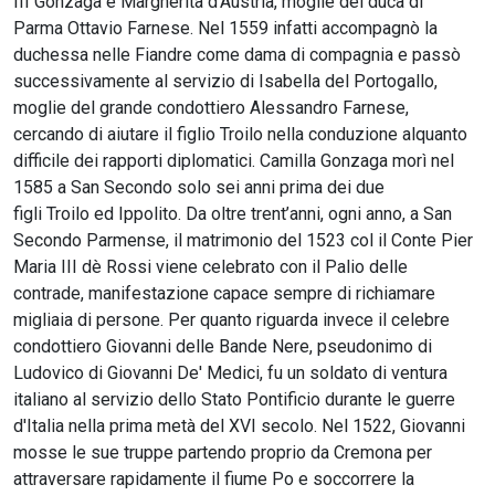
III Gonzaga e Margherita d’Austria, moglie del duca di
Parma Ottavio Farnese. Nel 1559 infatti accompagnò la
duchessa nelle Fiandre come dama di compagnia e passò
successivamente al servizio di Isabella del Portogallo,
moglie del grande condottiero Alessandro Farnese,
cercando di aiutare il figlio Troilo nella conduzione alquanto
difficile dei rapporti diplomatici. Camilla Gonzaga morì nel
1585 a San Secondo solo sei anni prima dei due
figli Troilo ed Ippolito. Da oltre trent’anni, ogni anno, a San
Secondo Parmense, il matrimonio del 1523 col il Conte Pier
Maria III dè Rossi viene celebrato con il Palio delle
contrade, manifestazione capace sempre di richiamare
migliaia di persone. Per quanto riguarda invece il celebre
condottiero Giovanni delle Bande Nere, pseudonimo di
Ludovico di Giovanni De' Medici, fu un soldato di ventura
italiano al servizio dello Stato Pontificio durante le guerre
d'Italia nella prima metà del XVI secolo. Nel 1522, Giovanni
mosse le sue truppe partendo proprio da Cremona per
attraversare rapidamente il fiume Po e soccorrere la