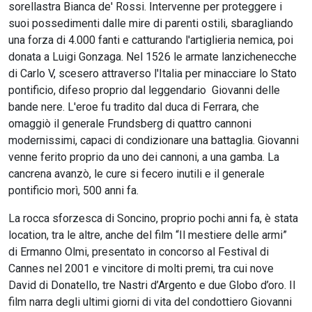
sorellastra Bianca de' Rossi. Intervenne per proteggere i
suoi possedimenti dalle mire di parenti ostili, sbaragliando
una forza di 4.000 fanti e catturando l'artiglieria nemica, poi
donata a Luigi Gonzaga. Nel 1526 le armate lanzichenecche
di Carlo V, scesero attraverso l'Italia per minacciare lo Stato
pontificio, difeso proprio dal leggendario Giovanni delle
bande nere. L'eroe fu tradito dal duca di Ferrara, che
omaggiò il generale Frundsberg di quattro cannoni
modernissimi, capaci di condizionare una battaglia. Giovanni
venne ferito proprio da uno dei cannoni, a una gamba. La
cancrena avanzò, le cure si fecero inutili e il generale
pontificio morì, 500 anni fa.
La rocca sforzesca di Soncino, proprio pochi anni fa, è stata
location, tra le altre, anche del film “Il mestiere delle armi”
di Ermanno Olmi, presentato in concorso al Festival di
Cannes nel 2001 e vincitore di molti premi, tra cui nove
David di Donatello, tre Nastri d’Argento e due Globo d’oro. Il
film narra degli ultimi giorni di vita del condottiero Giovanni