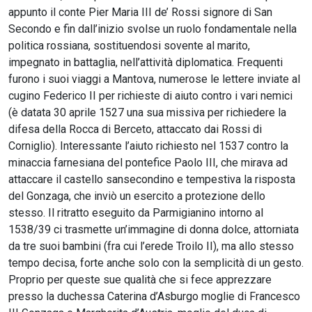
appunto il conte Pier Maria III de’ Rossi signore di San
Secondo e fin dall’inizio svolse un ruolo fondamentale nella
politica rossiana, sostituendosi sovente al marito,
impegnato in battaglia, nell’attività diplomatica. Frequenti
furono i suoi viaggi a Mantova, numerose le lettere inviate al
cugino Federico II per richieste di aiuto contro i vari nemici
(è datata 30 aprile 1527 una sua missiva per richiedere la
difesa della Rocca di Berceto, attaccato dai Rossi di
Corniglio). Interessante l’aiuto richiesto nel 1537 contro la
minaccia farnesiana del pontefice Paolo III, che mirava ad
attaccare il castello sansecondino e tempestiva la risposta
del Gonzaga, che inviò un esercito a protezione dello
stesso. Il ritratto eseguito da Parmigianino intorno al
1538/39 ci trasmette un’immagine di donna dolce, attorniata
da tre suoi bambini (fra cui l’erede Troilo II), ma allo stesso
tempo decisa, forte anche solo con la semplicità di un gesto.
Proprio per queste sue qualità che si fece apprezzare
presso la duchessa Caterina d’Asburgo moglie di Francesco