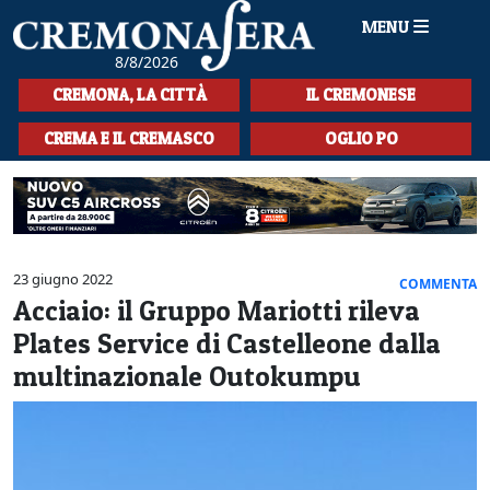
MENU
8/8/2026
HOME
CREMONA, LA CITTÀ
IL CREMONESE
CRONACA
CREMA E IL CREMASCO
OGLIO PO
SPORT
LA MUSICA
CULTURA
23 giugno 2022
COMMENTA
Acciaio: il Gruppo Mariotti rileva
LA STORIA
Plates Service di Castelleone dalla
SPETTACOLI
multinazionale Outokumpu
L'EDITORIALE
SEZIONI