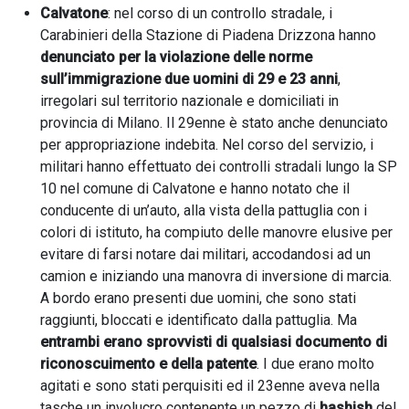
Calvatone
: nel corso di un controllo stradale, i
Carabinieri della Stazione di Piadena Drizzona hanno
denunciato per la violazione delle norme
sull’immigrazione due uomini di 29 e 23 anni
,
irregolari sul territorio nazionale e domiciliati in
provincia di Milano. Il 29enne è stato anche denunciato
per appropriazione indebita. Nel corso del servizio, i
militari hanno effettuato dei controlli stradali lungo la SP
10 nel comune di Calvatone e hanno notato che il
conducente di un’auto, alla vista della pattuglia con i
colori di istituto, ha compiuto delle manovre elusive per
evitare di farsi notare dai militari, accodandosi ad un
camion e iniziando una manovra di inversione di marcia.
A bordo erano presenti due uomini, che sono stati
raggiunti, bloccati e identificato dalla pattuglia. Ma
entrambi erano sprovvisti di qualsiasi documento di
riconoscuimento e della patente
. I due erano molto
agitati e sono stati perquisiti ed il 23enne aveva nella
tasche un involucro contenente un pezzo di
hashish
del