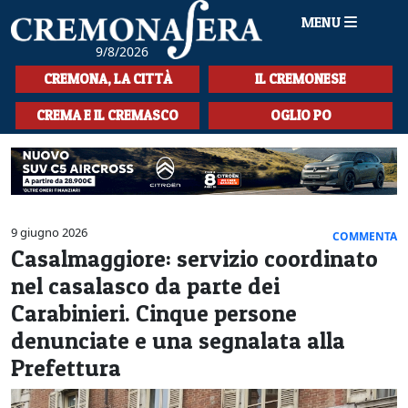
MENU
9/8/2026
HOME
CREMONA, LA CITTÀ
IL CREMONESE
CRONACA
CREMA E IL CREMASCO
OGLIO PO
SPORT
LA MUSICA
CULTURA
9 giugno 2026
COMMENTA
Casalmaggiore: servizio coordinato
LA STORIA
nel casalasco da parte dei
SPETTACOLI
Carabinieri. Cinque persone
denunciate e una segnalata alla
L'EDITORIALE
Prefettura
SEZIONI