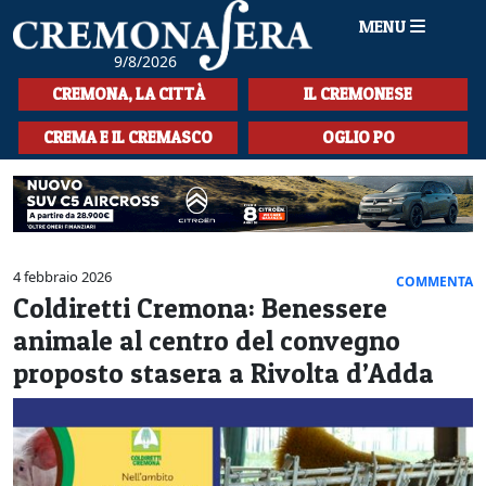
MENU
9/8/2026
HOME
CREMONA, LA CITTÀ
IL CREMONESE
CRONACA
CREMA E IL CREMASCO
OGLIO PO
SPORT
LA MUSICA
CULTURA
4 febbraio 2026
COMMENTA
Coldiretti Cremona: Benessere
LA STORIA
animale al centro del convegno
SPETTACOLI
proposto stasera a Rivolta d’Adda
L'EDITORIALE
SEZIONI