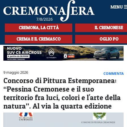
MENU
7/8/2026
HOME
CREMONA, LA CITTÀ
IL CREMONESE
CRONACA
CREMA E IL CREMASCO
OGLIO PO
SPORT
LA MUSICA
9 maggio 2026
CULTURA
COMMENTA
Concorso di Pittura Estemporanea:
LA STORIA
“Pessina Cremonese e il suo
territorio fra luci, colori e l'arte della
SPETTACOLI
natura”. Al via la quarta edizione
L'EDITORIALE
SEZIONI