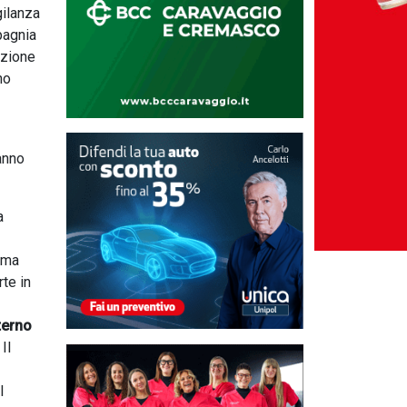
gilanza
mpagnia
azione
no
hanno
a
rema
rte in
terno
 Il
l