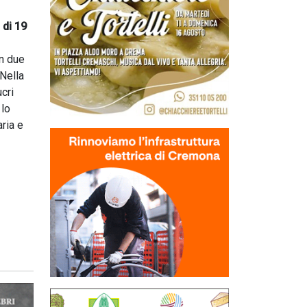
 di 19
on due
 Nella
cri
 lo
ria e