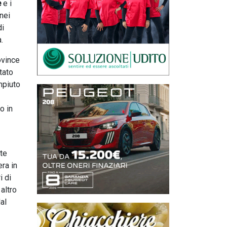
e
e i
nei
di
.
ovince
tato
mpiuto
o in
nte
era in
i di
 altro
al