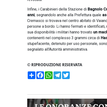
Infine, i Carabinieri della Stazione di
Bagnolo C
anni
, segnandolo anche alla Prefettura quale
as
Cremasco si trovava nel centro abitato di Vaian
persone a bordo. Li hanno fermati e identificati
sua disponibilità i militari hanno trovato
un mach
contenenti nel complesso 3 grammi circa di
Has
stupefacente, detenuto per uso personale, sono s
segnalato all’Autorità amministrativa.
© RIPRODUZIONE RISERVATA
Condividi
Facebook
WhatsApp
Telegram
Twitter