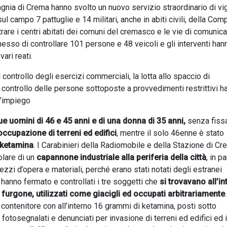
gnia di Crema hanno svolto un nuovo servizio straordinario di vi
ul campo 7 pattuglie e 14 militari, anche in abiti civili, della Co
trare i centri abitati dei comuni del cremasco e le vie di comunic
rmesso di controllare 101 persone e 48 veicoli e gli interventi han
ari reati.
l controllo degli esercizi commerciali, la lotta allo spaccio di
il controllo delle persone sottoposte a provvedimenti restrittivi 
 l’impiego
e uomini di 46 e 45 anni e di una donna di 35 anni,
senza fiss
occupazione di terreni ed edifici
, mentre il solo 46enne è stato
i ketamina
. I Carabinieri della Radiomobile e della Stazione di C
olare di un
capannone industriale alla periferia della città
, in pa
zzi d’opera e materiali, perché erano stati notati degli estranei
ari hanno fermato e controllati i tre soggetti che
si trovavano all’in
 furgone, utilizzati come giacigli ed occupati arbitrariamente
.
contenitore con all’interno 16 grammi di ketamina, posti sotto
otosegnalati e denunciati per invasione di terreni ed edifici ed i