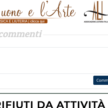
commenti
Comm