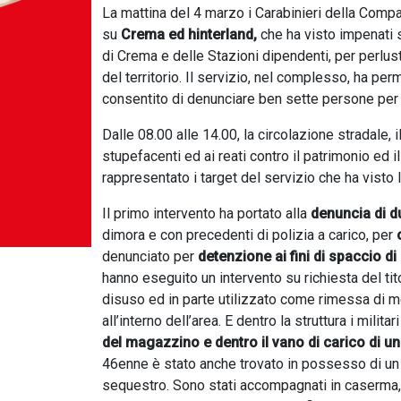
La mattina del 4 marzo i Carabinieri della Compa
su
Crema ed hinterland,
che ha visto impenati s
di Crema e delle Stazioni dipendenti, per perlus
del territorio. Il servizio, nel complesso, ha pe
consentito di denunciare ben sette persone per v
Dalle 08.00 alle 14.00, la circolazione stradale, i
stupefacenti ed ai reati contro il patrimonio ed 
rappresentato i target del servizio che ha visto
Il primo intervento ha portato alla
denuncia di du
dimora e con precedenti di polizia a carico, per
denunciato per
detenzione ai fini di spaccio d
hanno eseguito un intervento su richiesta del tit
disuso ed in parte utilizzato come rimessa di me
all’interno dell’area. E dentro la struttura i milit
del magazzino e dentro il vano di carico di un
46enne è stato anche trovato in possesso di un 
sequestro. Sono stati accompagnati in caserma, f