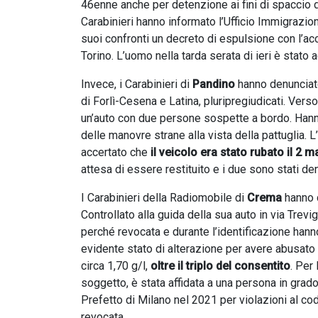
46enne anche per detenzione ai fini di spaccio 
Carabinieri hanno informato l’Ufficio Immigrazi
suoi confronti un decreto di espulsione con l’a
Torino. L’uomo nella tarda serata di ieri è stat
Invece, i Carabinieri di
Pandino
hanno denunciat
di Forlì-Cesena e Latina, pluripregiudicati. Verso
un’auto con due persone sospette a bordo. Hanno
delle manovre strane alla vista della pattuglia. 
accertato che
il veicolo era stato rubato il 2 
attesa di essere restituito e i due sono stati de
I Carabinieri della Radiomobile di
Crema
hanno 
Controllato alla guida della sua auto in via Trevi
perché revocata e durante l’identificazione hanno
evidente stato di alterazione per avere abusato d
circa 1,70 g/l,
oltre il triplo del consentito
. Per 
soggetto, è stata affidata a una persona in grado
Prefetto di Milano nel 2021 per violazioni al co
revocata.