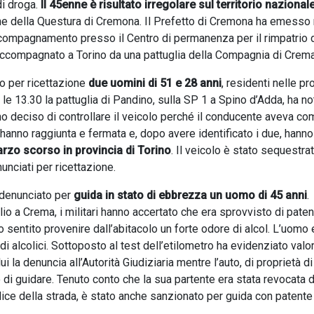
di droga.
Il 45enne è risultato irregolare sul territorio nazional
one della Questura di Cremona. Il Prefetto di Cremona ha emesso 
ccompagnamento presso il Centro di permanenza per il rimpatrio 
o accompagnato a Torino da una pattuglia della Compagnia di Crema
o per ricettazione
due uomini di 51 e 28 anni
, residenti nelle pr
 le 13.30 la pattuglia di Pandino, sulla SP 1 a Spino d’Adda, ha no
 deciso di controllare il veicolo perché il conducente aveva co
L’hanno raggiunta e fermata e, dopo avere identificato i due, hanno
marzo scorso in provincia di Torino
. Il veicolo è stato sequestrat
nunciati per ricettazione.
denunciato per
guida in stato di ebbrezza un uomo di 45 anni
.
glio a Crema, i militari hanno accertato che era sprovvisto di pate
 sentito provenire dall’abitacolo un forte odore di alcol. L’uomo 
i alcolici. Sottoposto al test dell’etilometro ha evidenziato valor
lui la denuncia all’Autorità Giudiziaria mentre l’auto, di proprietà di
 di guidare. Tenuto conto che la sua partente era stata revocata d
dice della strada, è stato anche sanzionato per guida con patente