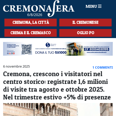
MENU
6/8/2026
HOME
CREMONA, LA CITTÀ
IL CREMONESE
CRONACA
CREMA E IL CREMASCO
OGLIO PO
SPORT
LA MUSICA
CULTURA
6 novembre 2025
1 COMMENTI
Cremona, crescono i visitatori nel
LA STORIA
centro storico: registrate 1,6 milioni
SPETTACOLI
di visite tra agosto e ottobre 2025.
Nel trimestre estivo +5% di presenze
L'EDITORIALE
SEZIONI