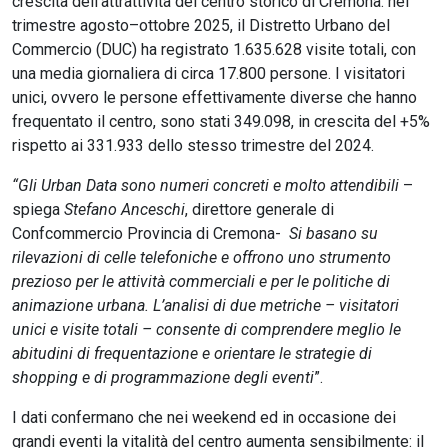
crescita dell’attrattività del centro storico di Cremona: nel
trimestre agosto–ottobre 2025, il Distretto Urbano del
Commercio (DUC) ha registrato 1.635.628 visite totali, con
una media giornaliera di circa 17.800 persone. I visitatori
unici, ovvero le persone effettivamente diverse che hanno
frequentato il centro, sono stati 349.098, in crescita del +5%
rispetto ai 331.933 dello stesso trimestre del 2024.
“Gli Urban Data sono numeri concreti e molto attendibili
–
spiega
Stefano Anceschi
, direttore generale di
Confcommercio Provincia di Cremona-
Si basano su
rilevazioni di celle telefoniche e offrono uno strumento
prezioso per le attività commerciali e per le politiche di
animazione urbana. L’analisi di due metriche – visitatori
unici e visite totali – consente di comprendere meglio le
abitudini di frequentazione e orientare le strategie di
shopping e di programmazione degli eventi
”.
I dati confermano che nei weekend ed in occasione dei
grandi eventi la vitalità del centro aumenta sensibilmente: il