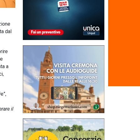
zione
ta dal
rire
re
nta a
i,
i
e”,
rare il