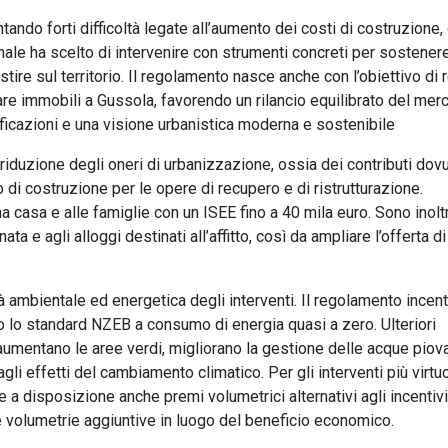
ntando forti difficoltà legate all’aumento dei costi di costruzione,
nale ha scelto di intervenire con strumenti concreti per sostener
stire sul territorio. Il regolamento nasce anche con l’obiettivo di
re immobili a Gussola, favorendo un rilancio equilibrato del mer
lificazioni e una visione urbanistica moderna e sostenibile
iduzione degli oneri di urbanizzazione, ossia dei contributi dovut
o di costruzione per le opere di recupero e di ristrutturazione.
a casa e alle famiglie con un ISEE fino a 40 mila euro. Sono inolt
ta e agli alloggi destinati all’affitto, così da ampliare l’offerta di
à ambientale ed energetica degli interventi. Il regolamento incent
no lo standard NZEB a consumo di energia quasi a zero. Ulteriori
 aumentano le aree verdi, migliorano la gestione delle acque piov
 agli effetti del cambiamento climatico. Per gli interventi più virtu
a disposizione anche premi volumetrici alternativi agli incentivi
re volumetrie aggiuntive in luogo del beneficio economico.