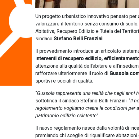
Un progetto urbanistico innovativo pensato per s
valorizzare il territorio senza consumo di suol
Abitativa, Recupero Edilizio e Tutela del Territ
sindaco
Stefano Belli Franzini
.
Il provvedimento introduce un articolato sistema
i
nterventi di recupero edilizio, efficientamen
attenzione alla qualità dell’abitare e all’insedi
rafforzare ulteriormente il ruolo di
Gussola come
sportivi e sociali di qualità.
“
Gussola rappresenta una realtà che negli anni ha 
sottolinea il sindaco Stefano Belli Franzini. “
Il n
regolamento vogliamo creare le condizioni per attr
patrimonio edilizio esistente
”.
Il nuovo regolamento nasce dalla volontà di incent
premiando chi sceglie di riqualificare abitazioni 