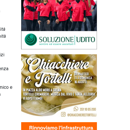
a
ità
nità
izi
renza
mico e
a