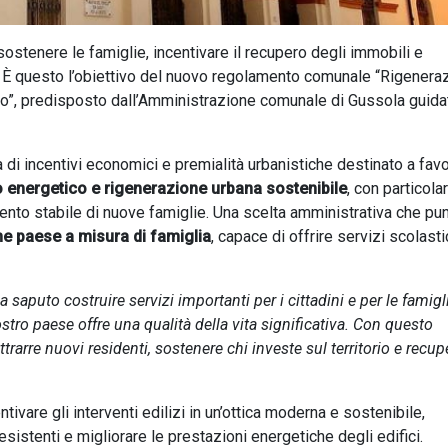
ostenere le famiglie, incentivare il recupero degli immobili e
o. È questo l’obiettivo del nuovo regolamento comunale “Rigenera
orio”, predisposto dall’Amministrazione comunale di Gussola guida
 di incentivi economici e premialità urbanistiche destinato a favo
to energetico e rigenerazione urbana sostenibile
, con particola
amento stabile di nuove famiglie. Una scelta amministrativa che pu
 paese a misura di famiglia
, capace di offrire servizi scolastic
saputo costruire servizi importanti per i cittadini e per le famigl
ostro paese offre una qualità della vita significativa. Con questo
arre nuovi residenti, sostenere chi investe sul territorio e recupe
ivare gli interventi edilizi in un’ottica moderna e sostenibile,
esistenti e migliorare le prestazioni energetiche degli edifici.