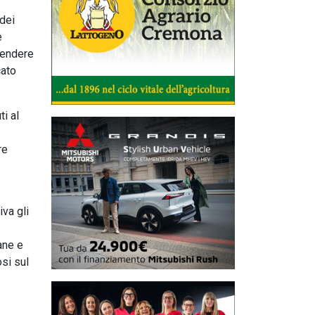
 dei
e
 rendere
cato
i al
re
iva gli
ane e
osi sul