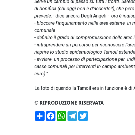
Serve un cambio di passo su tutti i fronti.
Sarebb
di bonifica (chi oggi non è d’accordo?), che però
prevede, -
dice ancora Degli Angeli
-
ora è indi
- bloccare l’inquinamento nelle aree esterne in 
comunale
- definire il grado di compromissione delle aree i
- intraprendere un percorso per riconoscere l'ar
riaprire lo studio epidemiologico Tamoil estende
- avviare un processo di partecipazione per indi
casse comunali per interventi in campo ambienta
euro)."
La foto di quando la Tamoil era in funzione è di
© RIPRODUZIONE RISERVATA
Condividi
Facebook
WhatsApp
Telegram
Twitter