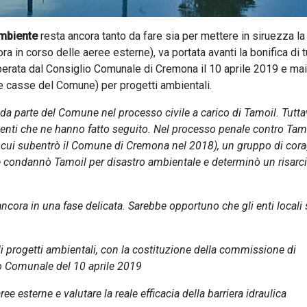
mbiente
resta ancora tanto da fare sia per mettere in siruezza la
ra in corso delle aeree esterne), va portata avanti la bonifica di tu
iberata dal Consiglio Comunale di Cremona il 10 aprile 2019 e mai
lle casse del Comune) per progetti ambientali.
 da parte del Comune nel processo civile a carico di Tamoil. Tuttav
menti che ne hanno fatto seguito. Nel processo penale contro Tam
(a cui subentrò il Comune di Cremona nel 2018), un gruppo di cor
 condannò Tamoil per disastro ambientale e determinò un risar
 ancora in una fase delicata. Sarebbe opportuno che gli enti locali 
 di progetti ambientali, con la costituzione della commissione di
io Comunale del 10 aprile 2019
ee esterne e valutare la reale efficacia della barriera idraulica