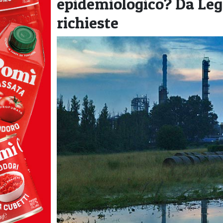
epidemiologico? Da Lega
richieste