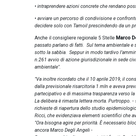
• intraprendere azioni concrete che rendano pos
• avviare un percorso di condivisione e confronto
decidere solo con Tamoil prescindendo da un p
Anche il consigliere regionale 5 Stelle
Marco De
passato parlano di fatti. Sul tema ambientale e 
sotto la sabbia. Seppur in modo tardivo l’ammin
n.261 avvio di azione giurisdizionale in sede civ
ambientale".
"Va inoltre ricordato che il 10 aprile 2019, il co
dalla previsionale risarcitoria 1 mln e aveva pr
partecipativo e di massima trasparenza verso la
La delibera è rimasta lettera morta. Purtroppo.
- 
richieste di riapertura dello studio epidemiologi
Ricci, che evidenziava elementi scientifici che a
"Ora bisogna agire per priorità. È necessario bloc
ancora Marco Degli Angeli -