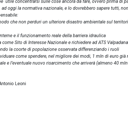
e utile concentrarsi sulle cose ancora da fare, ovvero prima di pa
 ad oggi la normativa nazionale, e lo dovrebbero sapere tutti, non
spensabile:
modo che non perduri un ulteriore disastro ambientale sul territor
nterne e il funzionamento reale della barriera idraulica
ea come Sito di Interesse Nazionale e richiedere ad ATS Valpadana
ndo la coorte di popolazione osservata differenziando i ruoli
viduare come spendere, nel migliore dei modi, 1 mln di euro già 
le e l’eventuale nuovo risarcimento che arriverà (almeno 40 mln
 Antonio Leoni