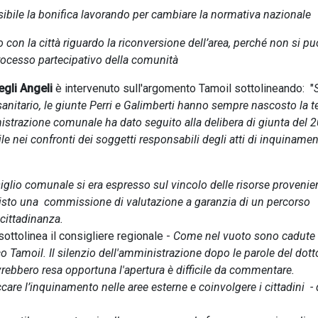
sibile la bonifica lavorando per cambiare la normativa nazionale
 con la città riguardo la riconversione dell’area, perché non si pu
rocesso partecipativo della comunità
gli Angeli
è intervenuto sull'argomento Tamoil sottolineando: "
sanitario, le giunte Perri e Galimberti hanno sempre nascosto la t
istrazione comunale ha dato seguito alla delibera di giunta del 
ile nei confronti dei soggetti responsabili degli atti di inquiname
nsiglio comunale si era espresso sul vincolo delle risorse provenie
evisto una commissione di valutazione a garanzia di un percorso
 cittadinanza.
sottolinea il consigliere regionale -
Come nel vuoto sono cadute 
co Tamoil. Il silenzio dell'amministrazione dopo le parole del dott
vrebbero resa opportuna l'apertura è difficile da commentare.
care l’inquinamento nelle aree esterne e coinvolgere i cittadini - 