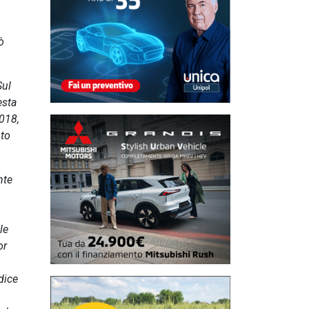
ò
Sul
esta
2018,
nto
nte
le
or
dice