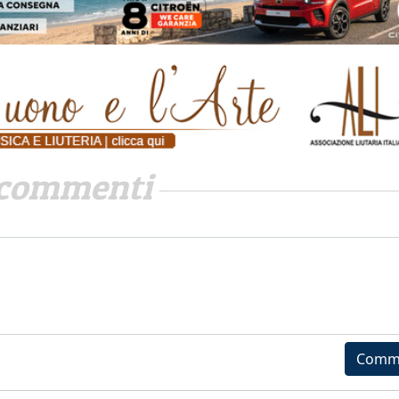
commenti
Comm