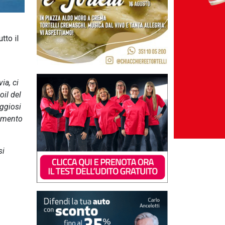
tto il
ia, ci
oil del
aggiosi
cimento
si