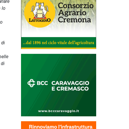
rlare
 lo
io
 di
nelle
 di