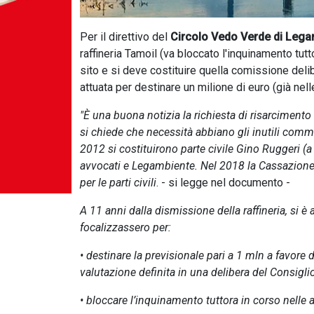
Per il direttivo del
Circolo Vedo Verde di Lega
raffineria Tamoil (va bloccato l'inquinamento tutto
sito e si deve costituire quella comissione del
attuata per destinare un milione di euro (già ne
"È una buona notizia la richiesta di risarcimento
si chiede che necessità abbiano gli inutili com
2012 si costituirono parte civile Gino Ruggeri 
avvocati e Legambiente. Nel 2018 la Cassazione
per le parti civili
. - si legge nel documento -
A 11 anni dalla dismissione della raffineria, si è
focalizzassero per:
• destinare la previsionale pari a 1 mln a favore
valutazione definita in una delibera del Consigl
• bloccare l’inquinamento tuttora in corso nelle ar