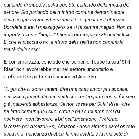
parlando di singole realtà qui. Sto parlando della media del
settore. Sto parlando del minimo comune denominatore
della cooperazione internazionale - e questo è il ribrezzo.
Uccidete pure il messaggero, se vi fa sentire meglio. Non mi
importa. I vostri “angeli” hanno comunque le ali di plastica.
E, che vi piaccia o no, il rifiuto della realtà non cambia la
realtà delle cose"
.
E, con amarezza, conclude che se non ci fosse la sua "Still I
Rise" non lavorerebbe mai nel settore umanitario e
preferirebbe piuttosto lavorare ad Amazon.
"
E, già che ci sono, fatemi dire una cosa ancor più audace,
nel caso i potenti da due soldi che mi leggono non si fossero
già inalberati abbastanza. Se non fosse per Still I Rise - che
ha fatto comunque i suoi errori e ha i suoi problemi da
risolvere - non lavorerei MAI nell’umanitario. Preferirei
lavorare per Amazon - sì, Amazon - dove almeno sarei onesto
sulla mia mancanza di etica, la mia avidità e la mia sete di