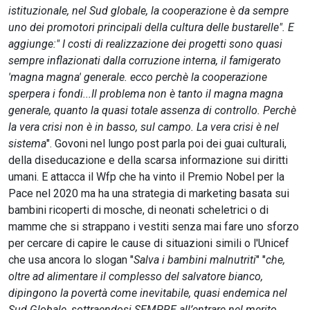
istituzionale, nel Sud globale, la cooperazione è da sempre
uno dei promotori principali della cultura delle bustarelle". E
aggiunge:" I costi di realizzazione dei progetti sono quasi
sempre inflazionati dalla corruzione interna, il famigerato
'magna magna' generale. ecco perchè la cooperazione
sperpera i fondi...Il problema non è tanto il magna magna
generale, quanto la quasi totale assenza di controllo. Perchè
la vera crisi non è in basso, sul campo. La vera crisi è nel
sistema
". Govoni nel lungo post parla poi dei guai culturali,
della diseducazione e della scarsa informazione sui diritti
umani. E attacca il Wfp che ha vinto il Premio Nobel per la
Pace nel 2020 ma ha una strategia di marketing basata sui
bambini ricoperti di mosche, di neonati scheletrici o di
mamme che si strappano i vestiti senza mai fare uno sforzo
per cercare di capire le cause di situazioni simili o l'Unicef
che usa ancora lo slogan "
Salva i bambini malnutriti
" "
che,
oltre ad alimentare il complesso del salvatore bianco,
dipingono la povertà come inevitabile, quasi endemica nel
Sud Globale, sottraendosi SEMPRE all’entrare nel merito