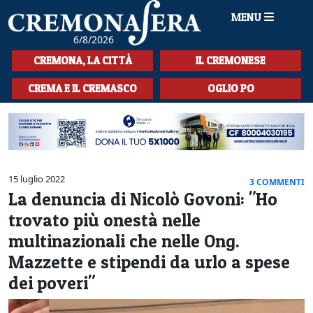
MENU
6/8/2026
HOME
CREMONA, LA CITTÀ
IL CREMONESE
CRONACA
CREMA E IL CREMASCO
OGLIO PO
SPORT
LA MUSICA
CULTURA
15 luglio 2022
3 COMMENTI
La denuncia di Nicolò Govoni: "Ho
LA STORIA
trovato più onestà nelle
SPETTACOLI
multinazionali che nelle Ong.
Mazzette e stipendi da urlo a spese
L'EDITORIALE
dei poveri"
SEZIONI