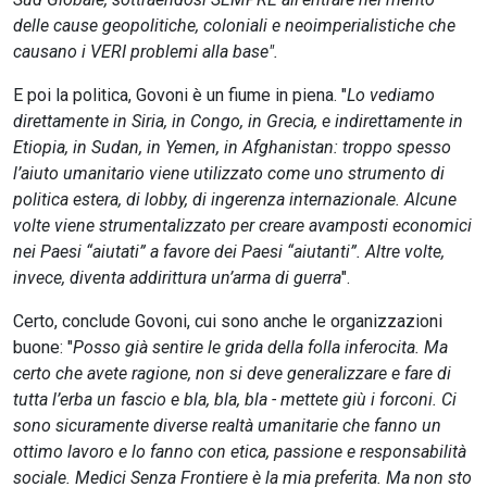
delle cause geopolitiche, coloniali e neoimperialistiche che
causano i VERI problemi alla base".
E poi la politica, Govoni è un fiume in piena. "
Lo vediamo
direttamente in Siria, in Congo, in Grecia, e indirettamente in
Etiopia, in Sudan, in Yemen, in Afghanistan: troppo spesso
l’aiuto umanitario viene utilizzato come uno strumento di
politica estera, di lobby, di ingerenza internazionale. Alcune
volte viene strumentalizzato per creare avamposti economici
nei Paesi “aiutati” a favore dei Paesi “aiutanti”. Altre volte,
invece, diventa addirittura un’arma di guerra
".
Certo, conclude Govoni, cui sono anche le organizzazioni
buone: "
Posso già sentire le grida della folla inferocita. Ma
certo che avete ragione, non si deve generalizzare e fare di
tutta l’erba un fascio e bla, bla, bla - mettete giù i forconi. Ci
sono sicuramente diverse realtà umanitarie che fanno un
ottimo lavoro e lo fanno con etica, passione e responsabilità
sociale. Medici Senza Frontiere è la mia preferita. Ma non sto