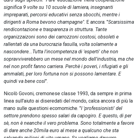
significa 9 volte su 10 scuole di lamiera, insegnanti
impreparati, percorsi educativi senza sbocchi, mentre i
dirigenti a Roma bevono champagne"
. E ancora: "
Scarsissima
rendicontazione e trasparenza in struttura. Tante
organizzaizoni sono dei carrozzoni costosi, obsoleti e
rallentati da una burocrazia fasulla, volta solamente a
nascondere...Tutta l'incompetenza di 'esperti' che non
sopravviverebbero un mese nel mondo dell'industria, ma che
nel non profit fanno carriera. Perchè i poveri, i rifugiati e gli
ammalati, per loro fortuna non si possono lamentare. E
quindi va bene così
".
Nicolò Govoni, cremonese classe 1993, da sempre in prima
linea sull'aiuto ai diseredati del mondo, calca ancora di più la
mano sulle questioni ecomomiche. "
I 'professionisti' del
settore prendono spesso salari da capogiro. E questo, di per
sè, non è neanche il vero problema. Sono totalmente a favore
di dare anche 20mila euro al mese a qualcuno che sta
salvando milioni di vite umane. Se vogliamo davvero