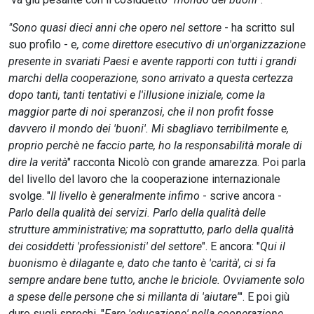
"Sono quasi dieci anni che opero nel settore
- ha scritto sul
suo profilo - e
, come direttore esecutivo di un'organizzazione
presente in svariati Paesi e avente rapporti con tutti i grandi
marchi della cooperazione, sono arrivato a questa certezza
dopo tanti, tanti tentativi e l'illusione iniziale, come la
maggior parte di noi speranzosi, che il non profit fosse
davvero il mondo dei 'buoni'. Mi sbagliavo terribilmente e,
proprio perchè ne faccio parte, ho la responsabilità morale di
dire la verità
" racconta Nicolò con grande amarezza. Poi parla
del livello del lavoro che la cooperazione internazionale
svolge. "
Il livello è generalmente infimo
- scrive ancora -
Parlo della qualità dei servizi. Parlo della qualità delle
strutture amministrative; ma soprattutto, parlo della qualità
dei cosiddetti 'professionisti' del settore
". E ancora: "
Qui il
buonismo è dilagante e, dato che tanto è 'carità', ci si fa
sempre andare bene tutto, anche le briciole. Ovviamente solo
a spese delle persone che si millanta di 'aiutare'
". E poi giù
duro sugli sprechi. "
Fare 'educazione' nella cooperazione