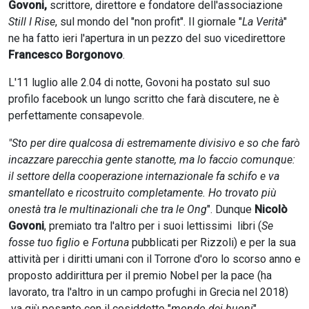
Govoni,
scrittore, direttore e fondatore dell'associazione
Still I Rise
, sul mondo del "non profit". Il giornale "
La Verità
"
ne ha fatto ieri l'apertura in un pezzo del suo vicedirettore
Francesco Borgonovo
.
L'11 luglio alle 2.04 di notte, Govoni ha postato sul suo
profilo facebook un lungo scritto che farà discutere, ne è
perfettamente consapevole.
"Sto per dire qualcosa di estremamente divisivo e so che farò
incazzare parecchia gente stanotte, ma lo faccio comunque:
il settore della cooperazione internazionale fa schifo e va
smantellato e ricostruito completamente. Ho trovato più
onestà tra le multinazionali che tra le Ong
". Dunque
Nicolò
Govoni
, premiato tra l'altro per i suoi lettissimi libri (
Se
fosse tuo figlio
e
Fortuna
pubblicati per Rizzoli) e per la sua
attività per i diritti umani con il Torrone d'oro lo scorso anno e
proposto addirittura per il premio Nobel per la pace (ha
lavorato, tra l'altro in un campo profughi in Grecia nel 2018)
va giù pesante con il cosiddetto "
mondo dei buoni
".