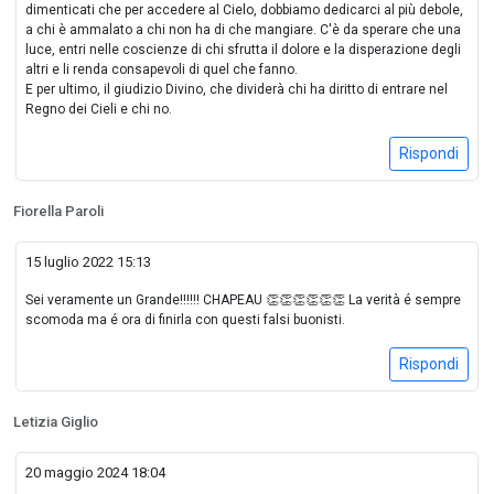
dimenticati che per accedere al Cielo, dobbiamo dedicarci al più debole,
a chi è ammalato a chi non ha di che mangiare. C'è da sperare che una
luce, entri nelle coscienze di chi sfrutta il dolore e la disperazione degli
altri e li renda consapevoli di quel che fanno.
E per ultimo, il giudizio Divino, che dividerà chi ha diritto di entrare nel
Regno dei Cieli e chi no.
Rispondi
Fiorella Paroli
15 luglio 2022 15:13
Sei veramente un Grande!!!!!! CHAPEAU 👏👏👏👏👏👏 La verità é sempre
scomoda ma é ora di finirla con questi falsi buonisti.
Rispondi
Letizia Giglio
20 maggio 2024 18:04