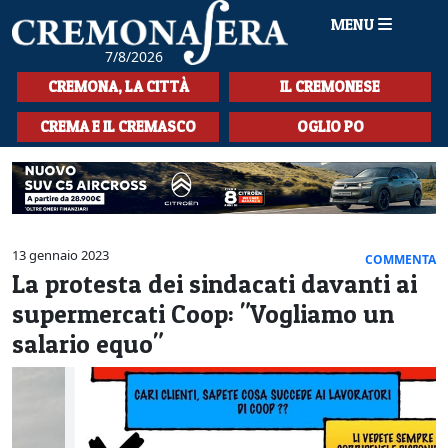
MENU
7/8/2026
HOME
CREMONA, LA CITTÀ
IL CREMONESE
CRONACA
CREMA E IL CREMASCO
OGLIO PO
SPORT
LA MUSICA
CULTURA
13 gennaio 2023
COMMENTA
La protesta dei sindacati davanti ai
LA STORIA
supermercati Coop: "Vogliamo un
SPETTACOLI
salario equo"
L'EDITORIALE
SEZIONI