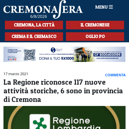
MENU
6/8/2026
HOME
CREMONA, LA CITTÀ
IL CREMONESE
CRONACA
CREMA E IL CREMASCO
OGLIO PO
SPORT
LA MUSICA
CULTURA
17 marzo 2021
COMMENTA
La Regione riconosce 117 nuove
LA STORIA
attività storiche, 6 sono in provincia
SPETTACOLI
di Cremona
L'EDITORIALE
SEZIONI