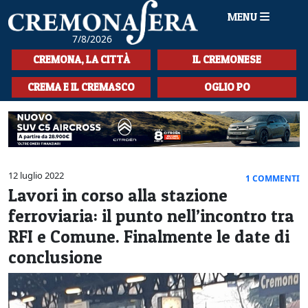
MENU
7/8/2026
HOME
CREMONA, LA CITTÀ
IL CREMONESE
CRONACA
CREMA E IL CREMASCO
OGLIO PO
SPORT
LA MUSICA
CULTURA
12 luglio 2022
1 COMMENTI
Lavori in corso alla stazione
LA STORIA
ferroviaria: il punto nell’incontro tra
SPETTACOLI
RFI e Comune. Finalmente le date di
conclusione
L'EDITORIALE
SEZIONI