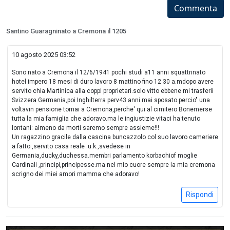
Commenta
Santino Guaragninato a Cremona il 1205
10 agosto 2025 03:52
Sono nato a Cremona il 12/6/1941 pochi studi a11 anni squattrinato
hotel impero 18 mesi di duro lavoro 8 mattino fino 12 30 a.mdopo avere
servito chia Martinica alla coppi proprietari.solo vitto ebbene mi trasferii
Svizzera Germania,poi Inghilterra perv43 anni.mai sposato percio" una
voltavin pensione tornai a Cremona,perche' qui al cimitero Bonemerse
tutta la mia famiglia che adoravo.ma le ingiustizie vitaci ha tenuto
lontani: almeno da morti saremo sempre assieme!!!
Un ragazzino gracile dalla cascina buncazzolo col suo lavoro cameriere
a fatto ,servito casa reale .u.k.,svedese in
Germania,ducky,duchessa.membri parlamento korbachiof moglie
Cardinali ,principi,principesse.ma nel mio cuore sempre la mia cremona
scrigno dei miei amori mamma che adoravo!
Rispondi