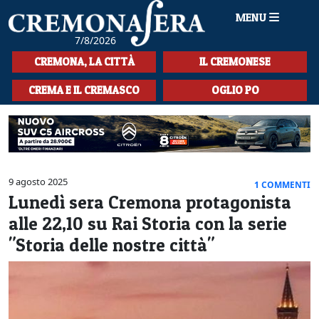
MENU
7/8/2026
HOME
CREMONA, LA CITTÀ
IL CREMONESE
CRONACA
CREMA E IL CREMASCO
OGLIO PO
SPORT
LA MUSICA
CULTURA
9 agosto 2025
1 COMMENTI
Lunedì sera Cremona protagonista
LA STORIA
alle 22,10 su Rai Storia con la serie
SPETTACOLI
"Storia delle nostre città"
L'EDITORIALE
SEZIONI