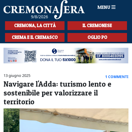
MENU
9/8/2026
HOME
CREMONA, LA CITTÀ
IL CREMONESE
CRONACA
CREMA E IL CREMASCO
OGLIO PO
SPORT
LA MUSICA
CULTURA
13 giugno 2025
1 COMMENTI
Navigare l'Adda: turismo lento e
LA STORIA
sostenibile per valorizzare il
SPETTACOLI
territorio
L'EDITORIALE
SEZIONI