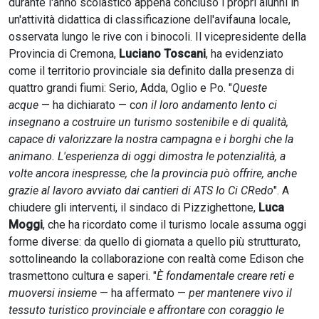
durante l'anno scolastico appena concluso i propri alunni in
un'attività didattica di classificazione dell'avifauna locale,
osservata lungo le rive con i binocoli. Il vicepresidente della
Provincia di Cremona,
Luciano Toscani
, ha evidenziato
come il territorio provinciale sia definito dalla presenza di
quattro grandi fiumi: Serio, Adda, Oglio e Po. "
Queste
acque
— ha dichiarato — c
on il loro andamento lento ci
insegnano a costruire un turismo sostenibile e di qualità,
capace di valorizzare la nostra campagna e i borghi che la
animano. L'esperienza di oggi dimostra le potenzialità, a
volte ancora inespresse, che la provincia può offrire, anche
grazie al lavoro avviato dai cantieri di ATS Io Ci CRedo
". A
chiudere gli interventi, il sindaco di Pizzighettone,
Luca
Moggi
, che ha ricordato come il turismo locale assuma oggi
forme diverse: da quello di giornata a quello più strutturato,
sottolineando la collaborazione con realtà come Edison che
trasmettono cultura e saperi. "
È fondamentale creare reti e
muoversi insieme
— ha affermato —
per mantenere vivo il
tessuto turistico provinciale e affrontare con coraggio le