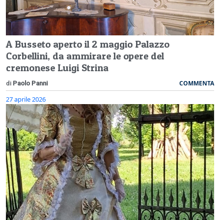
A Busseto aperto il 2 maggio Palazzo
Corbellini, da ammirare le opere del
cremonese Luigi Strina
COMMENTA
di
Paolo Panni
27 aprile 2026