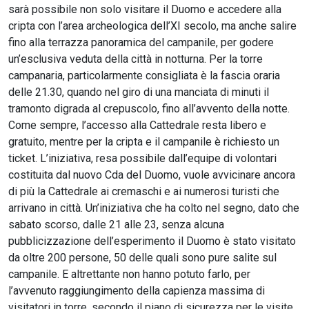
sarà possibile non solo visitare il Duomo e accedere alla
cripta con l’area archeologica dell’XI secolo, ma anche salire
fino alla terrazza panoramica del campanile, per godere
un’esclusiva veduta della città in notturna. Per la torre
campanaria, particolarmente consigliata è la fascia oraria
delle 21.30, quando nel giro di una manciata di minuti il
tramonto digrada al crepuscolo, fino all’avvento della notte.
Come sempre, l’accesso alla Cattedrale resta libero e
gratuito, mentre per la cripta e il campanile è richiesto un
ticket. L’iniziativa, resa possibile dall’equipe di volontari
costituita dal nuovo Cda del Duomo, vuole avvicinare ancora
di più la Cattedrale ai cremaschi e ai numerosi turisti che
arrivano in città. Un’iniziativa che ha colto nel segno, dato che
sabato scorso, dalle 21 alle 23, senza alcuna
pubblicizzazione dell’esperimento il Duomo è stato visitato
da oltre 200 persone, 50 delle quali sono pure salite sul
campanile. E altrettante non hanno potuto farlo, per
l’avvenuto raggiungimento della capienza massima di
visitatori in torre, secondo il piano di sicurezza per le visite