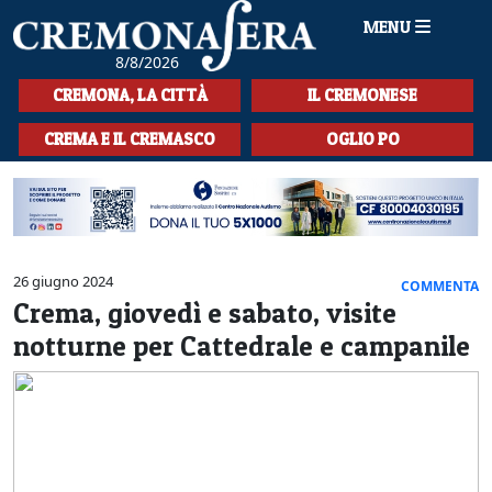
MENU
8/8/2026
HOME
CREMONA, LA CITTÀ
IL CREMONESE
CRONACA
CREMA E IL CREMASCO
OGLIO PO
SPORT
LA MUSICA
CULTURA
26 giugno 2024
COMMENTA
Crema, giovedì e sabato, visite
LA STORIA
notturne per Cattedrale e campanile
SPETTACOLI
L'EDITORIALE
SEZIONI