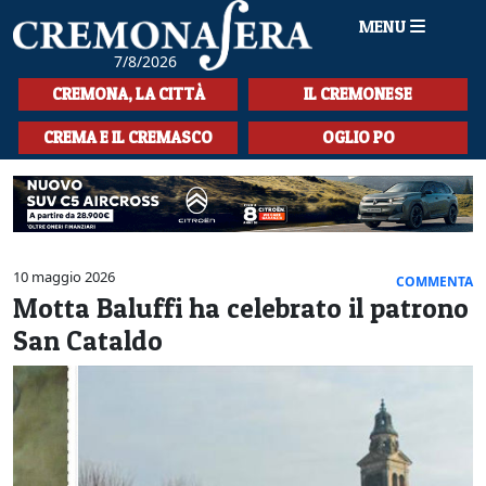
MENU
7/8/2026
HOME
CREMONA, LA CITTÀ
IL CREMONESE
CRONACA
CREMA E IL CREMASCO
OGLIO PO
SPORT
LA MUSICA
CULTURA
10 maggio 2026
COMMENTA
Motta Baluffi ha celebrato il patrono
LA STORIA
San Cataldo
SPETTACOLI
L'EDITORIALE
SEZIONI