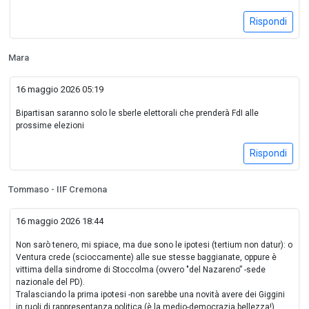
Rispondi
Mara
16 maggio 2026 05:19
Bipartisan saranno solo le sberle elettorali che prenderà FdI alle
prossime elezioni
Rispondi
Tommaso - IIF Cremona
16 maggio 2026 18:44
Non sarò tenero, mi spiace, ma due sono le ipotesi (tertium non datur): o
Ventura crede (scioccamente) alle sue stesse baggianate, oppure è
vittima della sindrome di Stoccolma (ovvero "del Nazareno” -sede
nazionale del PD).
Tralasciando la prima ipotesi -non sarebbe una novità avere dei Giggini
in ruoli di rappresentanza politica (è la medio-democrazia bellezza!),