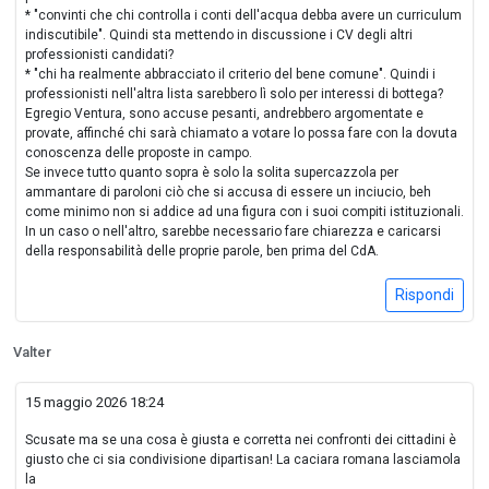
* "convinti che chi controlla i conti dell'acqua debba avere un curriculum
indiscutibile". Quindi sta mettendo in discussione i CV degli altri
professionisti candidati?
* "chi ha realmente abbracciato il criterio del bene comune". Quindi i
professionisti nell'altra lista sarebbero lì solo per interessi di bottega?
Egregio Ventura, sono accuse pesanti, andrebbero argomentate e
provate, affinché chi sarà chiamato a votare lo possa fare con la dovuta
conoscenza delle proposte in campo.
Se invece tutto quanto sopra è solo la solita supercazzola per
ammantare di paroloni ciò che si accusa di essere un inciucio, beh
come minimo non si addice ad una figura con i suoi compiti istituzionali.
In un caso o nell'altro, sarebbe necessario fare chiarezza e caricarsi
della responsabilità delle proprie parole, ben prima del CdA.
Rispondi
Valter
15 maggio 2026 18:24
Scusate ma se una cosa è giusta e corretta nei confronti dei cittadini è
giusto che ci sia condivisione dipartisan! La caciara romana lasciamola
la