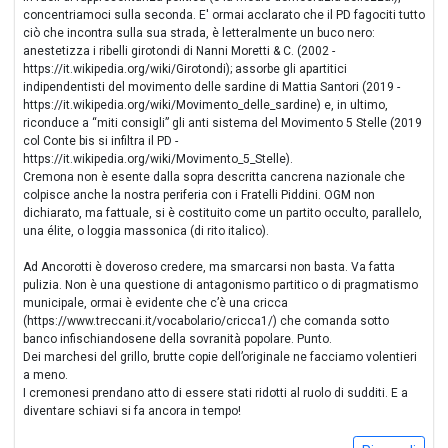
concentriamoci sulla seconda. E' ormai acclarato che il PD fagociti tutto
ciò che incontra sulla sua strada, è letteralmente un buco nero:
anestetizza i ribelli girotondi di Nanni Moretti & C. (2002 -
https://it.wikipedia.org/wiki/Girotondi); assorbe gli apartitici
indipendentisti del movimento delle sardine di Mattia Santori (2019 -
https://it.wikipedia.org/wiki/Movimento_delle_sardine) e, in ultimo,
riconduce a “miti consigli” gli anti sistema del Movimento 5 Stelle (2019
col Conte bis si infiltra il PD -
https://it.wikipedia.org/wiki/Movimento_5_Stelle).
Cremona non è esente dalla sopra descritta cancrena nazionale che
colpisce anche la nostra periferia con i Fratelli Piddini. OGM non
dichiarato, ma fattuale, si è costituito come un partito occulto, parallelo,
una élite, o loggia massonica (di rito italico).
Ad Ancorotti è doveroso credere, ma smarcarsi non basta. Va fatta
pulizia. Non è una questione di antagonismo partitico o di pragmatismo
municipale, ormai è evidente che c’è una cricca
(https://www.treccani.it/vocabolario/cricca1/) che comanda sotto
banco infischiandosene della sovranità popolare. Punto.
Dei marchesi del grillo, brutte copie dell’originale ne facciamo volentieri
a meno.
I cremonesi prendano atto di essere stati ridotti al ruolo di sudditi. E a
diventare schiavi si fa ancora in tempo!