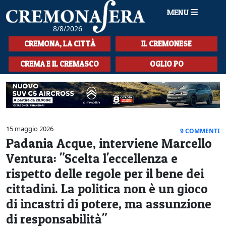
MENU
8/8/2026
HOME
CREMONA, LA CITTÀ
IL CREMONESE
CRONACA
CREMA E IL CREMASCO
OGLIO PO
SPORT
LA MUSICA
CULTURA
15 maggio 2026
9 COMMENTI
Padania Acque, interviene Marcello
LA STORIA
Ventura: "Scelta l'eccellenza e
SPETTACOLI
rispetto delle regole per il bene dei
cittadini. La politica non è un gioco
L'EDITORIALE
di incastri di potere, ma assunzione
SEZIONI
di responsabilità"