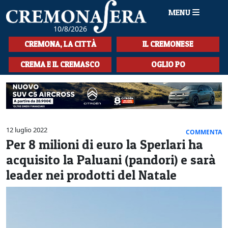
MENU
10/8/2026
HOME
CREMONA, LA CITTÀ
IL CREMONESE
CRONACA
CREMA E IL CREMASCO
OGLIO PO
SPORT
LA MUSICA
CULTURA
12 luglio 2022
COMMENTA
Per 8 milioni di euro la Sperlari ha
LA STORIA
acquisito la Paluani (pandori) e sarà
SPETTACOLI
leader nei prodotti del Natale
L'EDITORIALE
SEZIONI