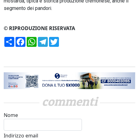
mostarda, tipica e storica produzione cremonese, anche il
segmento dei pandori.
© RIPRODUZIONE RISERVATA
Condividi
Facebook
WhatsApp
Telegram
Twitter
commenti
Nome
Indirizzo email