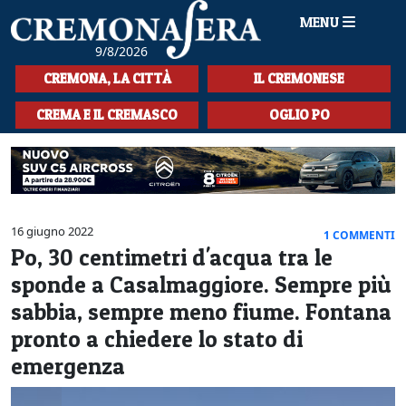
MENU
9/8/2026
HOME
CREMONA, LA CITTÀ
IL CREMONESE
CRONACA
CREMA E IL CREMASCO
OGLIO PO
SPORT
LA MUSICA
CULTURA
16 giugno 2022
1 COMMENTI
Po, 30 centimetri d'acqua tra le
LA STORIA
sponde a Casalmaggiore. Sempre più
SPETTACOLI
sabbia, sempre meno fiume. Fontana
pronto a chiedere lo stato di
L'EDITORIALE
emergenza
SEZIONI