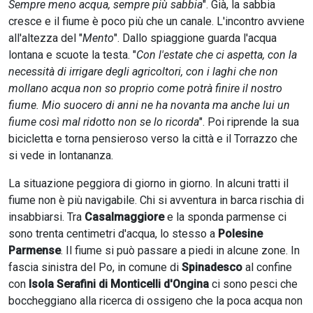
Sempre meno acqua, sempre più sabbia
". Già, la sabbia
cresce e il fiume è poco più che un canale. L'incontro avviene
all'altezza del "
Mento
". Dallo spiaggione guarda l'acqua
lontana e scuote la testa. "
Con l'estate che ci aspetta, con la
necessità di irrigare degli agricoltori, con i laghi che non
mollano acqua non so proprio come potrà finire il nostro
fiume. Mio suocero di anni ne ha novanta ma anche lui un
fiume così mal ridotto non se lo ricorda
". Poi riprende la sua
bicicletta e torna pensieroso verso la città e il Torrazzo che
si vede in lontananza.
La situazione peggiora di giorno in giorno. In alcuni tratti il
fiume non è più navigabile. Chi si avventura in barca rischia di
insabbiarsi. Tra
Casalmaggiore
e la sponda parmense ci
sono trenta centimetri d'acqua, lo stesso a
Polesine
Parmense
. Il fiume si può passare a piedi in alcune zone. In
fascia sinistra del Po, in comune di
Spinadesco
al confine
con
Isola Serafini di Monticelli d'Ongina
ci sono pesci che
boccheggiano alla ricerca di ossigeno che la poca acqua non