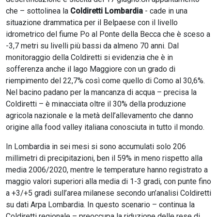
che – sottolinea la
Coldiretti Lombardia
- cade in una
situazione drammatica per il Belpaese con il livello
idrometrico del fiume Po al Ponte della Becca che è sceso a
-3,7 metri su livelli più bassi da almeno 70 anni. Dal
monitoraggio della Coldiretti si evidenzia che è in
sofferenza anche il lago Maggiore con un grado di
riempimento del 22,7% così come quello di Como al 30,6%.
Nel bacino padano per la mancanza di acqua – precisa la
Coldiretti – è minacciata oltre il 30% della produzione
agricola nazionale e la metà dell’allevamento che danno
origine alla food valley italiana conosciuta in tutto il mondo.
In Lombardia in sei mesi si sono accumulati solo 206
millimetri di precipitazioni, ben il 59% in meno rispetto alla
media 2006/2020, mentre le temperature hanno registrato a
maggio valori superiori alla media di 1-3 gradi, con punte fino
a +3/+5 gradi sull’area milanese secondo un’analisi Coldiretti
su dati Arpa Lombardia. In questo scenario – continua la
Coldiretti regionale – preoccupa la riduzione delle rese di