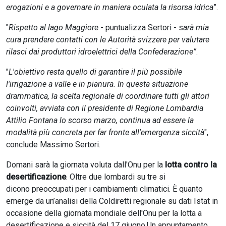
erogazioni e a governare in maniera oculata la risorsa idrica
”.
"
Rispetto al lago Maggiore
- puntualizza Sertori - s
arà mia
cura prendere contatti con le Autorità svizzere per valutare
rilasci dai produttori idroelettrici della Confederazione”
.
"
L'obiettivo resta quello di garantire il più possibile
l'irrigazione a valle e in pianura. In questa situazione
drammatica, la scelta regionale di coordinare tutti gli attori
coinvolti, avviata con il presidente di Regione Lombardia
Attilio Fontana lo scorso marzo, continua ad essere la
modalità più concreta per far fronte all'emergenza siccità
",
conclude Massimo Sertori.
Domani sarà la giornata voluta dall'Onu per la
lotta contro la
desertificazione
. Oltre due lombardi su tre si
dicono preoccupati per i cambiamenti climatici. È quanto
emerge da un’analisi della Coldiretti regionale su dati Istat in
occasione della giornata mondiale dell'Onu per la lotta a
desertificazione e siccità del 17 giugno.Un appuntamento