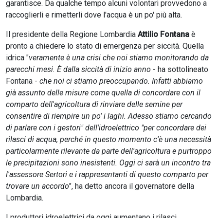
garantisce. Da qualche tempo alcuni volontari provvedono a
raccoglierli e rimetterli dove l'acqua è un po' più alta.
Il presidente della Regione Lombardia
Attilio Fontana
è
pronto a chiedere lo stato di emergenza per siccità. Quella
idrica "
veramente è una crisi che noi stiamo monitorando da
parecchi mesi. È dalla siccità di inizio anno
- ha sottolineato
Fontana -
che noi ci stiamo preoccupando. Infatti abbiamo
già assunto delle misure come quella di concordare con il
comparto dell'agricoltura di rinviare delle semine per
consentire di riempire un po' i laghi. Adesso stiamo cercando
di parlare con i gestori" dell'idroelettrico "per concordare dei
rilasci di acqua, perché in questo momento c'è una necessità
particolarmente rilevante da parte dell'agricoltura e purtroppo
le precipitazioni sono inesistenti. Oggi ci sarà un incontro tra
l'assessore Sertori e i rappresentanti di questo comparto per
trovare un accordo
", ha detto ancora il governatore della
Lombardia.
I produttori idroelettrici da oggi aumentano i rilasci