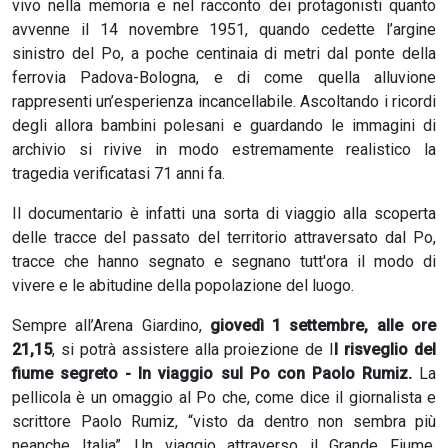
vivo nella memoria e nel racconto dei protagonisti quanto
avvenne il 14 novembre 1951, quando cedette l’argine
sinistro del Po, a poche centinaia di metri dal ponte della
ferrovia Padova-Bologna, e di come quella alluvione
rappresenti un’esperienza incancellabile. Ascoltando i ricordi
degli allora bambini polesani e guardando le immagini di
archivio si rivive in modo estremamente realistico la
tragedia verificatasi 71 anni fa.
Il documentario è infatti una sorta di viaggio alla scoperta
delle tracce del passato del territorio attraversato dal Po,
tracce che hanno segnato e segnano tutt'ora il modo di
vivere e le abitudine della popolazione del luogo.
Sempre all’Arena Giardino,
giovedì 1 settembre
, alle ore
21,
15
, si potrà assistere alla proiezione de I
l risveglio del
fiume segreto - In viaggio sul Po con Paolo Rumiz.
La
pellicola è un omaggio al Po che, come dice il giornalista e
scrittore Paolo Rumiz, “visto da dentro non sembra più
neanche Italia”. Un viaggio attraverso il Grande Fiume,