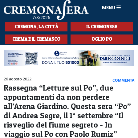
MENU
7/8/2026
HOME
CREMONA, LA CITTÀ
IL CREMONESE
CRONACA
CREMA E IL CREMASCO
OGLIO PO
SPORT
LA MUSICA
CULTURA
26 agosto 2022
COMMENTA
Rassegna “Letture sul Po”, due
LA STORIA
appuntamenti da non perdere
SPETTACOLI
all’Arena Giardino. Questa sera “Po”
di Andrea Segre, il 1° settembre “Il
L'EDITORIALE
risveglio del fiume segreto - In
SEZIONI
viaggio sul Po con Paolo Rumiz”