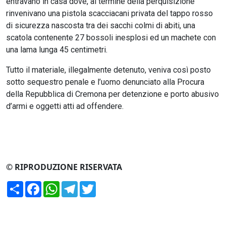
entravano in casa dove, al termine della perquisizione
rinvenivano una pistola scacciacani privata del tappo rosso
di sicurezza nascosta tra dei sacchi colmi di abiti, una
scatola contenente 27 bossoli inesplosi ed un machete con
una lama lunga 45 centimetri.
Tutto il materiale, illegalmente detenuto, veniva così posto
sotto sequestro penale e l’uomo denunciato alla Procura
della Repubblica di Cremona per detenzione e porto abusivo
d’armi e oggetti atti ad offendere.
© RIPRODUZIONE RISERVATA
Condividi
Facebook
WhatsApp
Telegram
Twitter