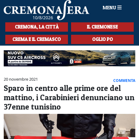
MENU
10/8/2026
HOME
CREMONA, LA CITTÀ
IL CREMONESE
CRONACA
CREMA E IL CREMASCO
OGLIO PO
SPORT
LA MUSICA
CULTURA
20 novembre 2021
COMMENTA
Sparo in centro alle prime ore del
LA STORIA
mattino, i Carabinieri denunciano un
SPETTACOLI
37enne tunisino
L'EDITORIALE
SEZIONI