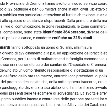
mando Provinciale di Cremona hanno svolto un nuovo servizio coor
go di 22 pattuglie e ben 66 militari, anche in abiti civili. Obiettivo 
a pubblica con particolare attenzione ai furti in abitazione, in azi
 allo spaccio di sostanze stupefacenti. Dalla prime ore della matt
ipali vie di comunicazione, le zone residenziali, le zone commercia
 Nel complesso, sono state
identificate 364 persone
, diverse dell
 di polizia a carico, e condotte
verifiche su 225 veicoli
.
enardi
hanno sottoposto un uomo di 36 anni, alla misura
n divieto di avvicinamento alla p.o. ed applicazione del braccialet
i Cremona, per il reato di maltrattamenti in famiglia commessi ai 
cosse era ricorsa alle cure dei sanitari dell’Ospedale di Cremona.
denunciato un uomo ritenuto responsabile di ricettazione di un
e del furto dello stesso mezzo, entrambi con precedenti di poliz
 del posto ha denunciato che, nella notte appena trascorsa, era s
 parcheggiato davanti alla sua abitazione. I militari hanno avviato
 erano presenti delle telecamere di sorveglianza. La svolta è arriva
 parco pubblico intenta a controllare delle persone presenti, ha v
e senza casco, quindi visibile in volto. Alla vista dei Carabinieri