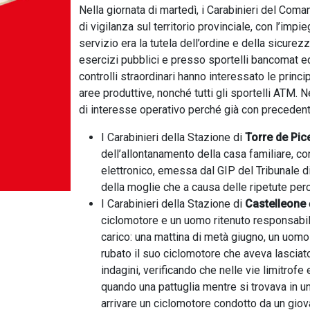
Nella giornata di martedì, i Carabinieri del Co
di vigilanza sul territorio provinciale, con l’impie
servizio era la tutela dell’ordine e della sicurezz
esercizi pubblici e presso sportelli bancomat ed
controlli straordinari hanno interessato le princ
aree produttive, nonché tutti gli sportelli ATM.
di interesse operativo perché già con precedenti
I Carabinieri della Stazione di
Torre de Pic
dell’allontanamento della casa familiare, co
elettronico, emessa dal GIP del Tribunale d
della moglie che a causa delle ripetute per
I Carabinieri della Stazione di
Castelleone
ciclomotore e un uomo ritenuto responsabil
carico: una mattina di metà giugno, un uomo
rubato il suo ciclomotore che aveva lasciato
indagini, verificando che nelle vie limitrofe
quando una pattuglia mentre si trovava in un
arrivare un ciclomotore condotto da un giovan