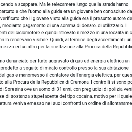
uscendo a scappare. Ma le telecamere lungo quella strada hanno
cercato e che l’uomo alla guida era un giovane ben conosciuto da
 verificato che il giovane visto alla guida era il presunto autore de
, mediante pagamento di una somma di denaro, di utilizzarlo. I
nti del ciclomotore e quindi ritrovato il mezzo in una località in c
on lo rendevano visibile. Quindi, al termine degli accertamenti, 
 mezzo ed un altro per la ricettazione alla Procura della Repubbli
o denunciato per furto aggravato di gas ed energia elettrica un
Il predetto a seguito di mirato controllo presso la sua abitazione
e del gas e manomesso il contatore dell’energia elettrica, per que
o alla Procura della Repubblica di Cremona. I controlli si sono p
 di Soresina ove un uomo di 31 anni, con pregiudizi di polizia ven
se di sostanza stupefacente del tipo cocaina, motivo per il quale
ettura veniva emesso nei suoi confronti un ordine di allontaname