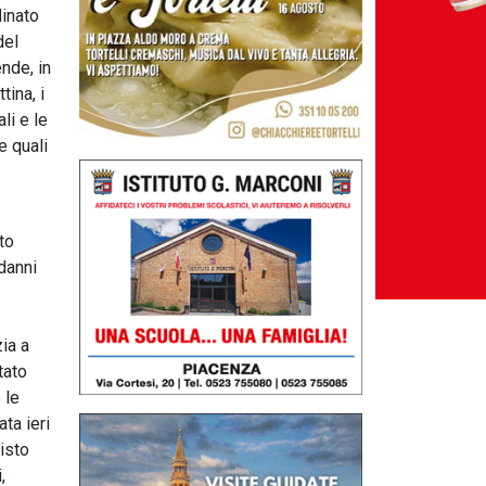
dinato
del
ende, in
ina, i
li e le
e quali
to
danni
ia a
tato
 le
ta ieri
isto
,