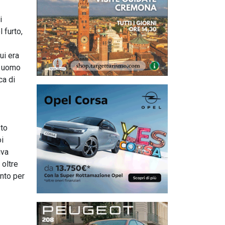
i
l furto,
ui era
un uomo
ca di
sto
oi
iva
 oltre
nto per