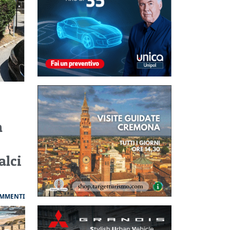
n
alci
OMMENTI