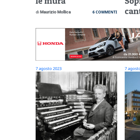
le mura
Sop
can
6 COMMENTI
di
Maurizio Mollica
7 agosto 2023
7 agost