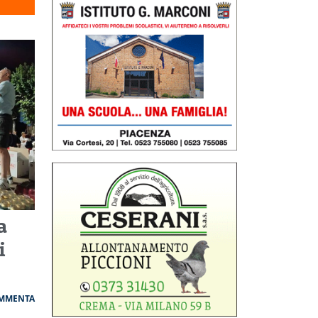
a
i
MMENTA