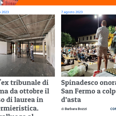
o 2023
7 agosto 2023
'ex tribunale di
Spinadesco onor
ma da ottobre il
San Fermo a colp
o di laurea in
d’asta
ermieristica.
CO
di
Barbara Bozzi