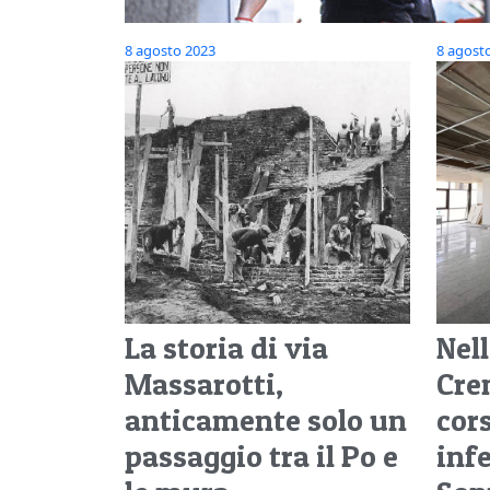
8 agosto 2023
8 agost
La storia di via
Nell
Massarotti,
Cre
anticamente solo un
cors
passaggio tra il Po e
inf