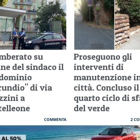
mberato su
Proseguono gli
ne del sindaco il
interventi di
dominio
manutenzione i
rundio" di via
città. Concluso il
zzini a
quarto ciclo di sf
telleone
del verde
COMMENTA
2 C