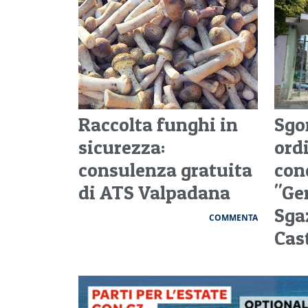
Raccolta funghi in
Sgo
sicurezza:
ordi
consulenza gratuita
con
di ATS Valpadana
"Ge
Sga
COMMENTA
Cas