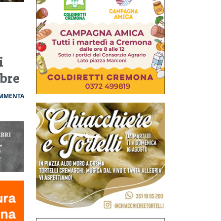
i
mbre
MMENTA