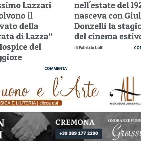
simo Lazzari
nell'estate del 19
olvono il
nasceva con Giul
vato della
Donzelli la stagi
rata di Lazza”
del cinema estiv
Hospice del
CO
di
Fabrizio Loffi
giore
COMMENTA