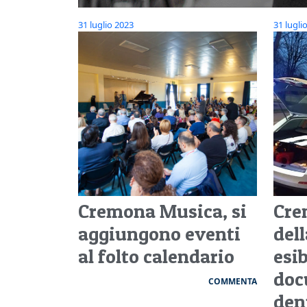
31 luglio 2023
31 lugli
Cremona Musica, si
Cre
aggiungono eventi
dell
al folto calendario
esi
doc
COMMENTA
den