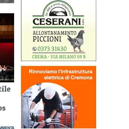
tile
os
MMENTA