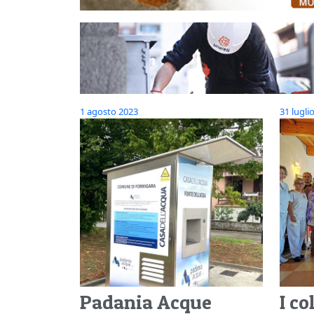
1 agosto 2023
31 lugli
Padania Acque
I co