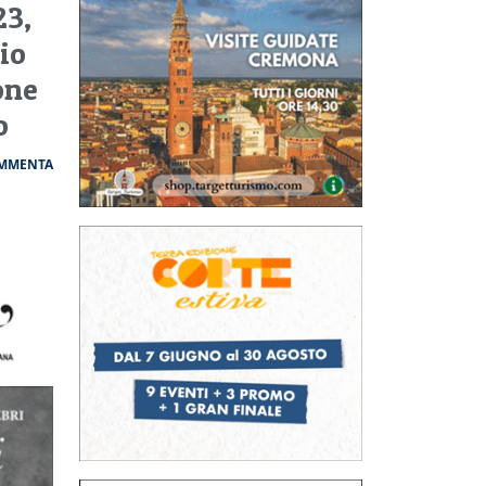
23,
io
one
o
MMENTA