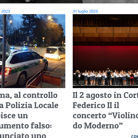
o 2023
31 luglio 2023
ma, al controllo
Il 2 agosto in Cor
a Polizia Locale
Federico II il
bisce un
concerto “Violin
umento falso:
do Moderno”
unciato uno
CO