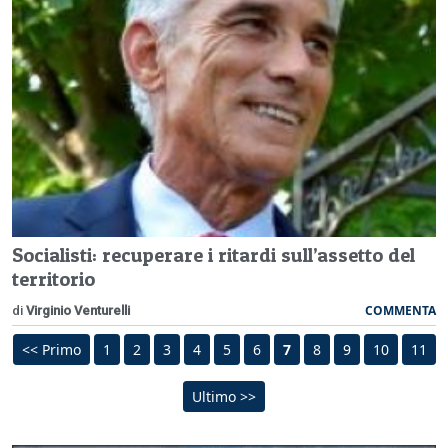
Socialisti: recuperare i ritardi sull’assetto del
territorio
COMMENTA
di
Virginio Venturelli
<< Primo
1
2
3
4
5
6
7
8
9
10
11
Ultimo >>