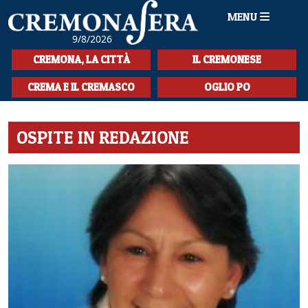
MENU
9/8/2026
HOME
CREMONA, LA CITTÀ
IL CREMONESE
CRONACA
CREMA E IL CREMASCO
OGLIO PO
SPORT
OSPITE IN REDAZIONE
LA MUSICA
CULTURA
LA STORIA
SPETTACOLI
L'EDITORIALE
SEZIONI