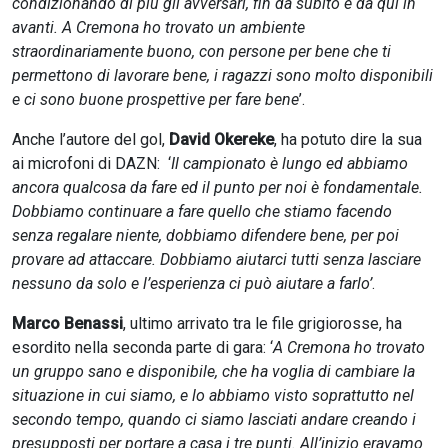
condizionando di più gli avversari, fin da subito e da qui in
avanti. A Cremona ho trovato un ambiente
straordinariamente buono, con persone per bene che ti
permettono di lavorare bene, i ragazzi sono molto disponibili
e ci sono buone prospettive per fare bene
’.
Anche l’autore del gol,
David Okereke
, ha potuto dire la sua
ai microfoni di DAZN: ‘
Il campionato è lungo ed abbiamo
ancora qualcosa da fare ed il punto per noi è fondamentale.
Dobbiamo continuare a fare quello che stiamo facendo
senza regalare niente, dobbiamo difendere bene, per poi
provare ad attaccare. Dobbiamo aiutarci tutti senza lasciare
nessuno da solo e l’esperienza ci può aiutare a farlo’
.
Marco Benassi
, ultimo arrivato tra le file grigiorosse, ha
esordito nella seconda parte di gara: ‘
A Cremona ho trovato
un gruppo sano e disponibile, che ha voglia di cambiare la
situazione in cui siamo, e lo abbiamo visto soprattutto nel
secondo tempo, quando ci siamo lasciati andare creando i
presupposti per portare a casa i tre punti. All’inizio eravamo