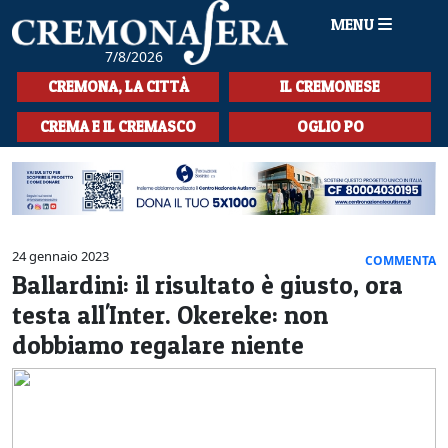
MENU
7/8/2026
HOME
CREMONA, LA CITTÀ
IL CREMONESE
CRONACA
CREMA E IL CREMASCO
OGLIO PO
SPORT
LA MUSICA
CULTURA
24 gennaio 2023
COMMENTA
Ballardini: il risultato è giusto, ora
LA STORIA
testa all'Inter. Okereke: non
SPETTACOLI
dobbiamo regalare niente
L'EDITORIALE
SEZIONI