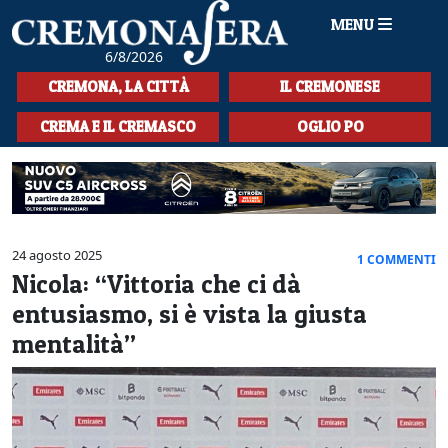
MENU
6/8/2026
HOME
CREMONA, LA CITTÀ
IL CREMONESE
CRONACA
CREMA E IL CREMASCO
OGLIO PO
SPORT
LA MUSICA
CULTURA
24 agosto 2025
1 COMMENTI
Nicola: “Vittoria che ci dà
LA STORIA
entusiasmo, si è vista la giusta
SPETTACOLI
mentalità”
L'EDITORIALE
SEZIONI