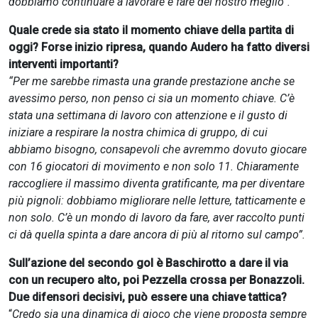
dobbiamo continuare a lavorare e fare del nostro meglio”.
Quale crede sia stato il momento chiave della partita di
oggi? Forse inizio ripresa, quando Audero ha fatto diversi
interventi importanti?
“Per me sarebbe rimasta una grande prestazione anche se
avessimo perso, non penso ci sia un momento chiave. C’è
stata una settimana di lavoro con attenzione e il gusto di
iniziare a respirare la nostra chimica di gruppo, di cui
abbiamo bisogno, consapevoli che avremmo dovuto giocare
con 16 giocatori di movimento e non solo 11. Chiaramente
raccogliere il massimo diventa gratificante, ma per diventare
più pignoli: dobbiamo migliorare nelle letture, tatticamente e
non solo. C’è un mondo di lavoro da fare, aver raccolto punti
ci dà quella spinta a dare ancora di più al ritorno sul campo”.
Sull’azione del secondo gol è Baschirotto a dare il via
con un recupero alto, poi Pezzella crossa per Bonazzoli.
Due difensori decisivi, può essere una chiave tattica?
“
Credo sia una dinamica di gioco che viene proposta sempre