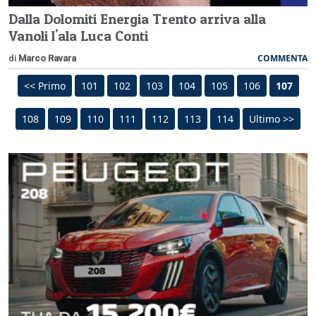
Dalla Dolomiti Energia Trento arriva alla
Vanoli l'ala Luca Conti
COMMENTA
di
Marco Ravara
<< Primo
101
102
103
104
105
106
107
108
109
110
111
112
113
114
Ultimo >>