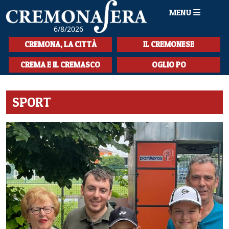
MENU
6/8/2026
HOME
CREMONA, LA CITTÀ
IL CREMONESE
CRONACA
CREMA E IL CREMASCO
OGLIO PO
SPORT
SPORT
LA MUSICA
CULTURA
LA STORIA
SPETTACOLI
L'EDITORIALE
SEZIONI